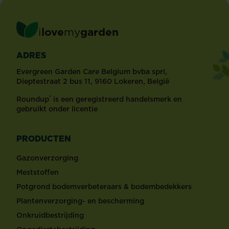
i
love
my
garden
ADRES
Evergreen Garden Care Belgium bvba sprl,
Dieptestraat 2 bus 11, 9160 Lokeren, België
®
Roundup
is een geregistreerd handelsmerk en
gebruikt onder licentie
PRODUCTEN
Gazonverzorging
Meststoffen
Potgrond bodemverbeteraars & bodembedekkers
Plantenverzorging- en bescherming
Onkruidbestrijding