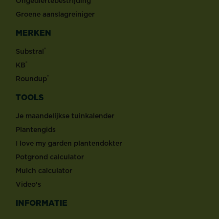
Ongediertebestrijding
Groene aanslagreiniger
MERKEN
®
Substral
®
KB
®
Roundup
TOOLS
Je maandelijkse tuinkalender
Plantengids
I love my garden plantendokter
Potgrond calculator
Mulch calculator
Video's
INFORMATIE