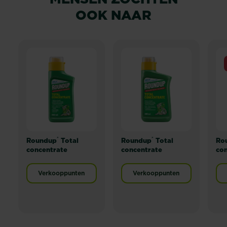
OOK NAAR
®
®
Roundup
Total
Roundup
Total
Ro
concentrate
concentrate
con
Verkooppunten
Verkooppunten