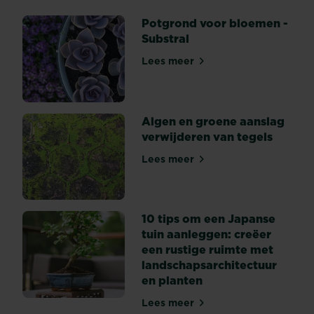
Potgrond voor bloemen -
Substral
Lees meer
Potgrond voor bloemen - Su
Algen en groene aanslag
verwijderen van tegels
Lees meer
Algen en groene aanslag ve
10 tips om een Japanse
tuin aanleggen: creëer
een rustige ruimte met
landschapsarchitectuur
en planten
Lees meer
10 tips om een Japanse tuin