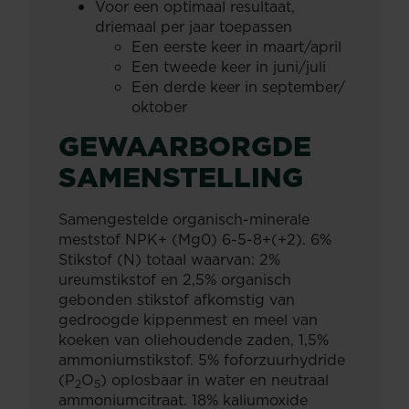
Voor een optimaal resultaat,
driemaal per jaar toepassen
Een eerste keer in maart/april
Een tweede keer in juni/juli
Een derde keer in september/
oktober
GEWAARBORGDE
SAMENSTELLING
Samengestelde organisch-minerale
meststof NPK+ (Mg0) 6-5-8+(+2). 6%
Stikstof (N) totaal waarvan: 2%
ureumstikstof en 2,5% organisch
gebonden stikstof afkomstig van
gedroogde kippenmest en meel van
koeken van oliehoudende zaden, 1,5%
ammoniumstikstof. 5% foforzuurhydride
(P
O
) oplosbaar in water en neutraal
2
5
ammoniumcitraat. 18% kaliumoxide