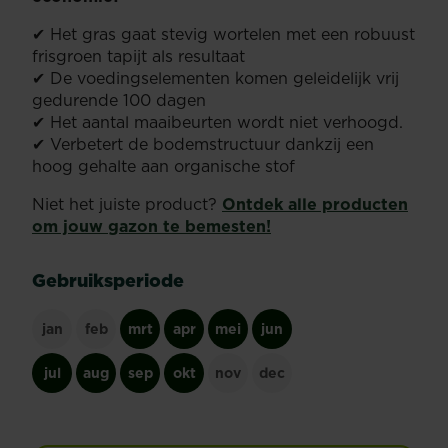
✔ Het gras gaat stevig wortelen met een robuust
frisgroen tapijt als resultaat
✔ De voedingselementen komen geleidelijk vrij
gedurende 100 dagen
✔ Het aantal maaibeurten wordt niet verhoogd.
✔ Verbetert de bodemstructuur dankzij een
hoog gehalte aan organische stof
Niet het juiste product?
Ontdek alle producten
om jouw gazon te bemesten!
Gebruiksperiode
jan
feb
mrt
apr
mei
jun
jul
aug
sep
okt
nov
dec