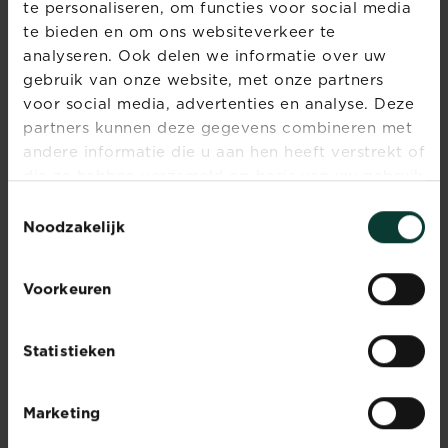
te personaliseren, om functies voor social media
koeken van oliehoudende zaden). Het
te bieden en om ons websiteverkeer te
gras zal traag en gezon groeien
analyseren. Ook delen we informatie over uw
(stikstof, fosfor en kalium) met een
gebruik van onze website, met onze partners
robuust, frisgroen tapijt (magnesium)
voor social media, advertenties en analyse. Deze
als resultaat.
partners kunnen deze gegevens combineren met
HOE GEBRUIK IK
andere informatie die u aan hen heeft verstrekt of
SUBSTRAL
die ze hebben verzameld op basis van uw gebruik
van hun diensten.
Toestemmingsselectie
GAZONMEST
Noodzakelijk
ECONOMIC?
Voorkeuren
Gebruik bij voorkeur
de Evergreen
meststofstrooier 'EasyGreen'
(opening 32)
en ga tweemaal over het
Statistieken
gazon in richtingen haaks op elkaar
staand.. De meststofstrooier garandeert
een gelijkmatig resultaat. Verspreiden
Marketing
met de hand is ook mogelijk, maar is