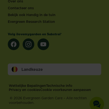
Over ons
Contacteer ons
Bekijk ook Handig in de tuin
Evergreen Research Station
Volg ilovemygarden en Substral®
Landkeuze
Footer
Wettelijke Bepalingen
Technische info
Privacy en cookies
Cookie voorkeuren aanpassen
©
2026 Evergreen Garden Care – Alle rechten
voorbehouden.