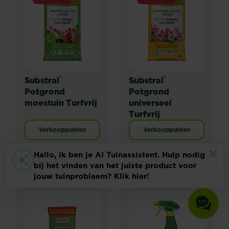
®
®
Substral
Substral
Potgrond
Potgrond
moestuin Turfvrij
universeel
Turfvrij
Verkooppunten
Verkooppunten