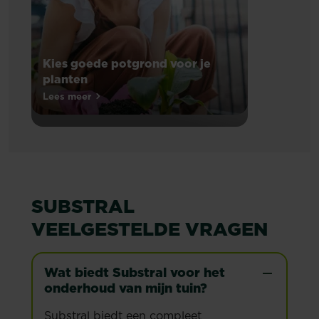
Kies goede potgrond voor je
planten
Wil
Lees meer
Kies goede potgrond voor je planten
jij
de
mooiste
bloemen
en
planten
SUBSTRAL
kweken?
Gebruik
VEELGESTELDE VRAGEN
dan
goede
potgrond,
Wat biedt Substral voor het
zoals
onderhoud van mijn tuin?
Asef
met
Substral biedt een compleet