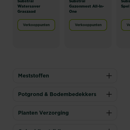
Substral
Substral
Subs
Watersaver
Gazonmest All-In-
Spel
Graszaad
One
Verkooppunten
Verkooppunten
V
Meststoffen
Potgrond & Bodembedekkers
Planten Verzorging