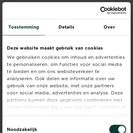
®
Substral Patch Magic
Herstelgazon 4-
in-1
Toestemming
Details
Over
Verkooppunten
Deze website maakt gebruik van cookies
We gebruiken cookies om inhoud en advertenties
te personaliseren, om functies voor social media
te bieden en om ons websiteverkeer te
analyseren. Ook delen we informatie over uw
gebruik van onze website, met onze partners
voor social media, advertenties en analyse. Deze
partners kunnen deze gegevens combineren met
andere informatie die u aan hen heeft verstrekt of
die ze hebben verzameld op basis van uw gebruik
van hun diensten.
Hoe kamerplanten verzorgen
Toestemmingsselectie
zonder groene vingers?
Noodzakelijk