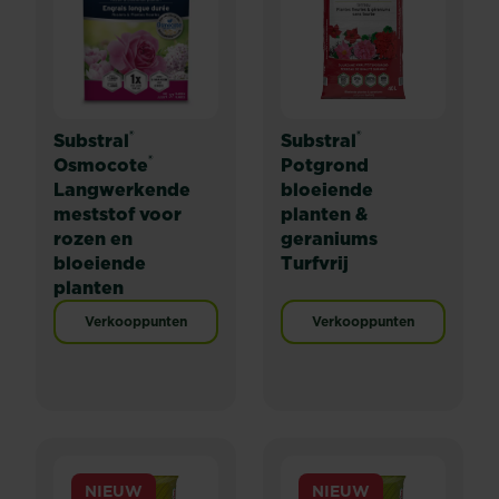
®
®
Substral
Substral
®
Osmocote
Potgrond
Langwerkende
bloeiende
meststof voor
planten &
rozen en
geraniums
bloeiende
Turfvrij
planten
Verkooppunten
Verkooppunten
NIEUW
NIEUW