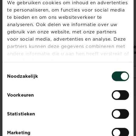
We gebruiken cookies om inhoud en advertenties
te personaliseren, om functies voor social media
te bieden en om ons websiteverkeer te
analyseren. Ook delen we informatie over uw
gebruik van onze website, met onze partners
voor social media, advertenties en analyse. Deze
partners kunnen deze gegevens combineren met
Substral Naturen
Substral Naturen
Sub
Polysect Spray
Polysect biologisch
Bra
andere informatie die u aan hen heeft verstrekt of
biologisch
insecticide
die ze hebben verzameld op basis van uw gebruik
insecticide
van hun diensten.
Toestemmingsselectie
Verkooppunten
Verkooppunten
Noodzakelijk
Voorkeuren
Statistieken
MEEST VOORKOMENDE
PLANTENZIEKTES
Marketing