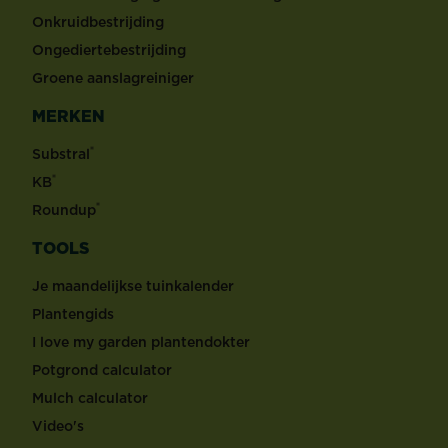
Onkruidbestrijding
Ongediertebestrijding
Groene aanslagreiniger
MERKEN
®
Substral
®
KB
®
Roundup
TOOLS
Je maandelijkse tuinkalender
Plantengids
I love my garden plantendokter
Potgrond calculator
Mulch calculator
Video's