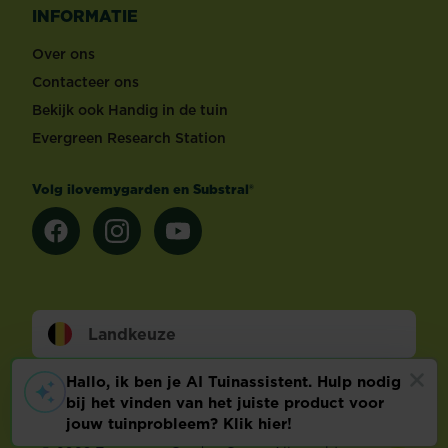
INFORMATIE
Over ons
Contacteer ons
Bekijk ook Handig in de tuin
Evergreen Research Station
Volg ilovemygarden en Substral®
Landkeuze
Footer
Wettelijke Bepalingen
Technische info
Privacy en cookies
Cookie voorkeuren aanpassen