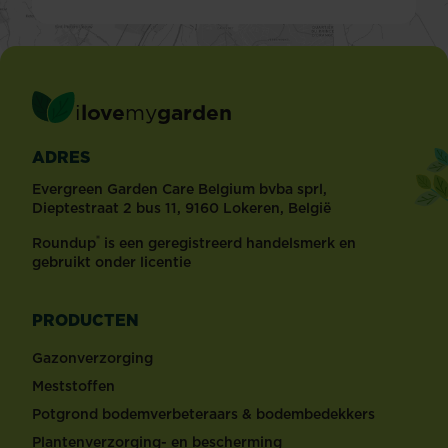
i
love
my
garden
ADRES
Evergreen Garden Care Belgium bvba sprl,
Dieptestraat 2 bus 11, 9160 Lokeren, België
®
Roundup
is een geregistreerd handelsmerk en
gebruikt onder licentie
PRODUCTEN
Gazonverzorging
Meststoffen
Potgrond bodemverbeteraars & bodembedekkers
Plantenverzorging- en bescherming