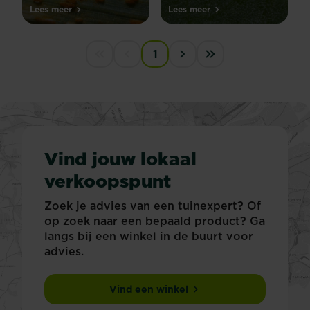
Lees meer
Lees meer
PAGINATION
1
First disabled
Previous disabled
Next ›
Last »
Vind jouw lokaal
verkoopspunt
Zoek je advies van een tuinexpert? Of
op zoek naar een bepaald product? Ga
langs bij een winkel in de buurt voor
advies.
Vind een winkel