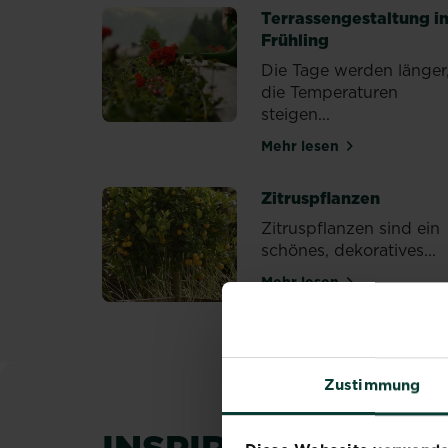
Terrassengestaltung i
Frühling
Die Tage werden länger
die Temperaturen
steigen...
Mehr lesen
über Terrassengest
Zitruspflanzen
Zitruspflanzen sind ein
schönes, dekoratives...
Mehr lesen
über Zitruspflanze
Zustimmung
INSPIRATION & R