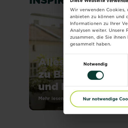
Diese Webseite verwende
Wir verwenden Cookies, u
anbieten zu können und d
Informationen zu Ihrer V
Analysen weiter. Unsere 
zusammen, die Sie ihnen 
gesammelt haben.
Einwilligungsauswahl
Alles Wissenswe
Notwendig
zu Balkonblume
und Balkonpflan
Eine
Mehr lesen
Nur notwendige Coo
über Alles Wissenswerte zu Ba
grüne
Oase
auf
dem