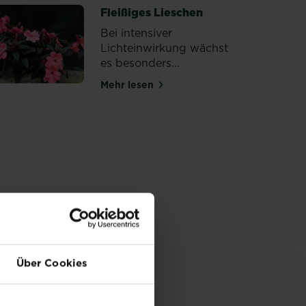
Fleißiges Lieschen
Bei intensiver
Lichteinwirkung wächst
es besonders...
Mehr lesen
über Fleißiges Lieschen
Über Cookies