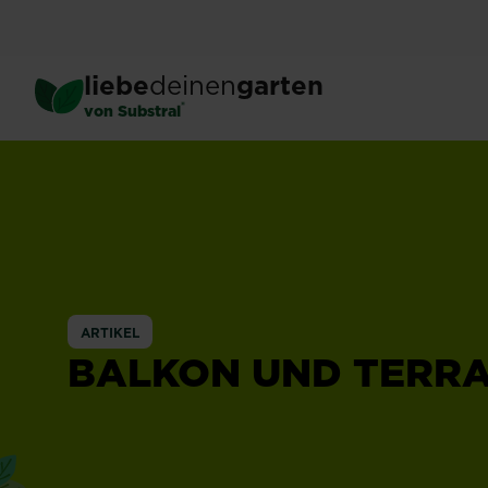
Skip
to
main
liebe
deinen
garten
content
®
von Substral
ARTIKEL
BALKON UND TERR