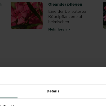
m
Oleander pflegen
Eine der beliebtesten
,
Kübelpflanzen auf
heimischen...
Mehr lesen
über Oleander pflegen
altung im Frühling
n
Details
ATGEBER