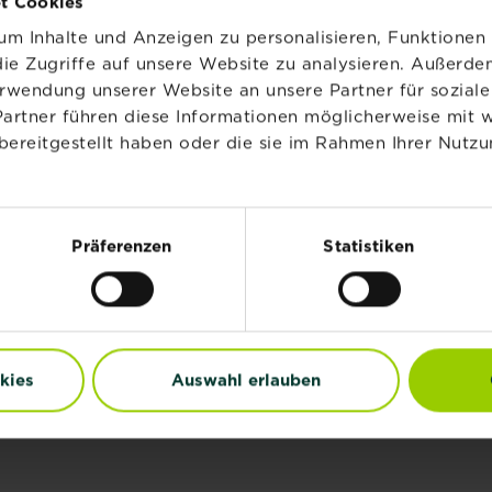
t Cookies
m Inhalte und Anzeigen zu personalisieren, Funktionen 
Palettenmöbel –
ie Zugriffe auf unsere Website zu analysieren. Außerd
ideale Kreativmöbe
erwendung unserer Website an unsere Partner für sozia
für deine Oase
Partner führen diese Informationen möglicherweise mit 
bereitgestellt haben oder die sie im Rahmen Ihrer Nutzu
Mehr lesen
über Palettenmöb
Kreative Balkon-
Oasen: Den Balkon
rte
neu erfinden
Präferenzen
Statistiken
n
Mehr lesen
über Kreative B
zen
Gemüseanbau im
Garten: Tipps
kies
Auswahl erlauben
lkonblumen und Balkonpflanzen
Mehr lesen
über Gemüseanba