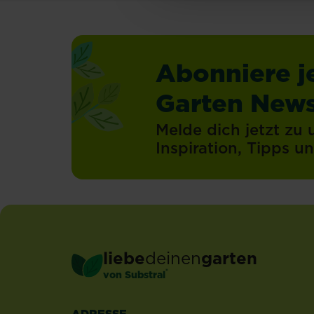
Balkon
–
was
gibt
Abonniere j
es
Schöneres?
Garten News
Besonders
beliebt
Melde dich jetzt zu
für
die
Inspiration, Tipps 
Balkonbepflanzung
sind
Hängeblumen,
die
Balkongeländer
in
blühende
liebe
deinen
garten
Wände
®
von Substral
verwandeln.
Neben
den
ADRESSE