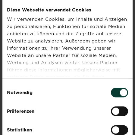
über Schnecken im Garten: Alles was du w
sind
Diese Webseite verwendet Cookies
in
unseren
Wir verwenden Cookies, um Inhalte und Anzeigen
Rosen - Pflanzung und
Gärten
zu personalisieren, Funktionen für soziale Medien
Gestaltung
nicht
anbieten zu können und die Zugriffe auf unsere
gern
Mehr lesen
Website zu analysieren. Außerdem geben wir
über Rosen - Pflanzung und
gesehen.
Informationen zu Ihrer Verwendung unserer
Die
Website an unsere Partner für soziale Medien,
Übeltäter
Werbung und Analysen weiter. Unsere Partner
kriechen
Alles Wissenswerte zu
führen diese Informationen möglicherweise mit
in
Rasendünger
weiteren Daten zusammen, die Sie ihnen
deine
Mehr lesen
bereitgestellt haben oder die sie im Rahmen Ihrer
Beete
über Alles Wissenswerte z
Einwilligungsauswahl
und
Nutzung der Dienste gesammelt haben.
Notwendig
machen
sich
Magazine & Ratgeber
über
Präferenzen
zum Nachlesen
deine
Pflanzen
Mehr lesen
über Magazine & Ratgeber 
Statistiken
und