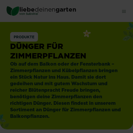
Skip
liebe
deinen
garten
to
®
von Substral
main
content
Zimmerpflanzen
PRODUKTE
DÜNGER FÜR
ZIMMERPFLANZEN
Ob auf dem Balkon oder der Fensterbank –
Zimmerpflanzen und Kübelpflanzen bringen
ein Stück Natur ins Haus. Damit sie dort
gedeihen und mit gutem Wachstum und
reicher Blütenpracht Freude bringen,
benötigen deine Zimmerpflanzen den
richtigen Dünger. Diesen findest in unserem
Sortiment an Dünger für Zimmerpflanzen und
Balkonpflanzen.