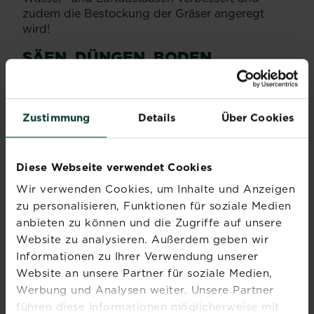
zudem die Bestockung der Gräser angeregt
wird!
SÄEN, DÜNGEN, BODEN
VERBESSERN
Durch die anschließende Verwendung von
Zustimmung
Details
Über Cookies
SUBSTRAL® Vertikutiermix
werden die
entstandenen Lücken wieder geschlossen. Der
Mix besteht aus rasch keimenden Grassorten,
Diese Webseite verwendet Cookies
Startdünger und einem Bodenaktivator. Die
enthaltenen Nährstoffe regen das
Wir verwenden Cookies, um Inhalte und Anzeigen
Wurzelwachstum an und fördern somit
zu personalisieren, Funktionen für soziale Medien
zusätzlich ein schnelles und dichtes
anbieten zu können und die Zugriffe auf unsere
Nachwachsen der Grasnarbe. Der
Website zu analysieren. Außerdem geben wir
Bodenaktivator sorgt für eine Verbesserung der
Informationen zu Ihrer Verwendung unserer
Bodenstruktur und begünstigt den Wasser- und
Website an unsere Partner für soziale Medien,
Lufthaushalt und damit die Durchwurzelbarkeit
Werbung und Analysen weiter. Unsere Partner
des Bodens.
führen diese Informationen möglicherweise mit