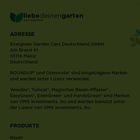
liebe
deinen
garten
®
von Substral
ADRESSE
Evergreen Garden Care Deutschland GmbH
Am Brand 41
55116 Mainz
Deutschland
ROUNDUP® und Osmocote® sind eingetragene Marken
und werden unter Lizenz verwendet.
Weedex®, Tomcat®, Magisches Rasen-Pflaster®,
EasyGreen®, EvenGreen® und HandyGreen® sind Marken
von OMS Investments, Inc und werden benutzt unter
der Lizenz von OMS Investments, Inc.
PRODUKTE
Rasen