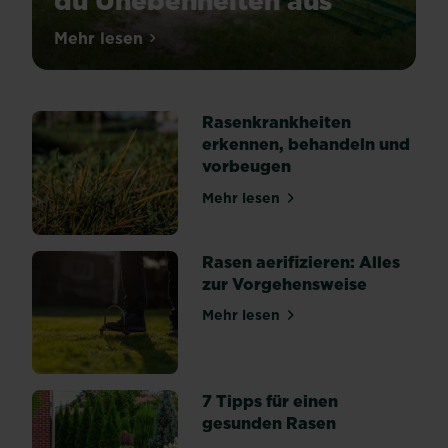
du Unebenheiten aus
Mehr lesen
über Rasen ebnen: So gleichst du Uneben
Rasenkrankheiten
erkennen, behandeln und
vorbeugen
Mehr lesen
über Rasenkrankheiten erk
Rasen aerifizieren: Alles
zur Vorgehensweise
Mehr lesen
über Rasen aerifizieren: Al
7 Tipps für einen
gesunden Rasen