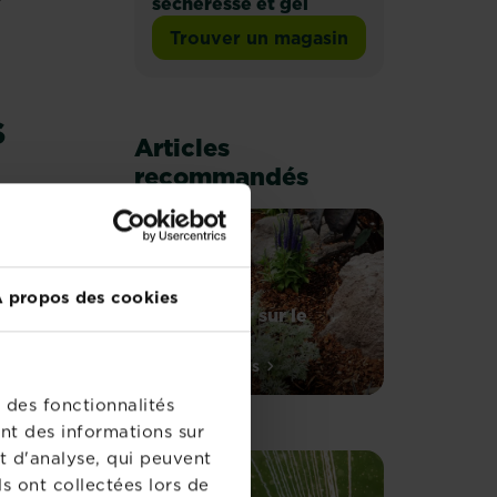
r
sécheresse et gel
Trouver un magasin
S
Articles
recommandés
même
 propos des cookies
age
Tout savoir sur le
paillage
Le
En savoir plus
sur Tout savoir sur le paillage
paillage,
 des fonctionnalités
c’est
nt des informations sur
bien
t d'analyse, qui peuvent
!
s ont collectées lors de
Mais