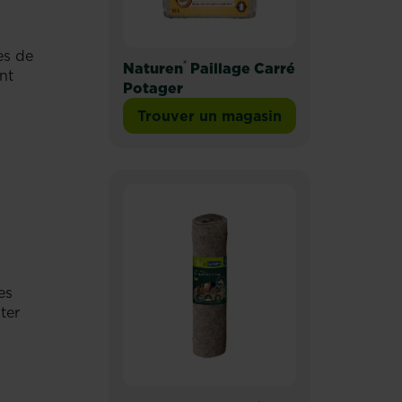
es de
®
Naturen
Paillage Carré
nt
Potager
Trouver un magasin
es
ter