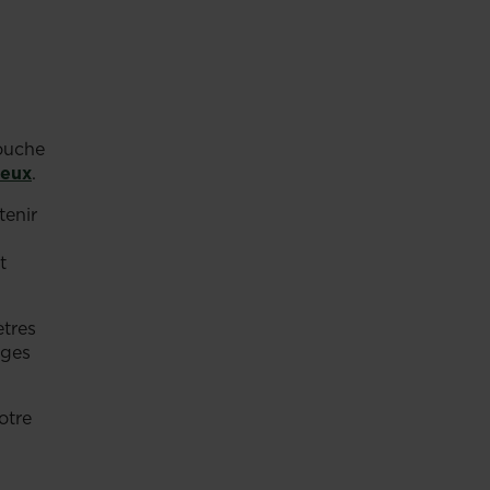
couche
veux
.
tenir
t
ètres
iges
otre