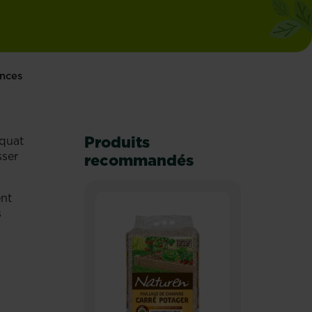
ances
Produits
équat
sser
recommandés
ent
s