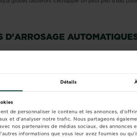
 aqua globes laisseront s’échapper un petit peu d’eau pou
ES D'ARROSAGE AUTOMATIQUE
une excellente option pour garder vos plantes hydratées
er des minuteries d'arrosage ou des goutte-à-goutte
ière régulière et contrôlée. Certains systèmes peuvent 
Détails
À
 mobile, vous permettant de surveiller et d'ajuster l'arros
ookies
nt de personnaliser le contenu et les annonces, d'offrir
ARROSAGE ARTISANAL
aux et d'analyser notre trafic. Nous partageons égaleme
te avec nos partenaires de médias sociaux, des annonces e
'autres informations que vous leur avez fournies ou qu'il