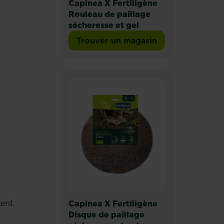
Capinea X Fertiligène
Rouleau de paillage
sécheresse et gel
Trouver un magasin
tent
Capinea X Fertiligène
Disque de paillage