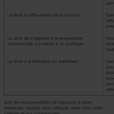
comp
Le droit à l’effacement/droit à l’oubli
Dans
l’e
per
Le droit de s’opposer à la prospection
Vou
commerciale, y compris à un profilage
réc
tout
Le droit à la limitation du traitement
Vous
que
droi
con
que
utili
Afin de nous permettre de répondre à votre
demande, veuillez nous indiquer votre nom, votre
prénom et vos coordonnées.