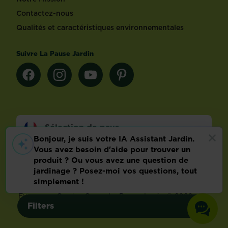
Contactez-nous
Qualités et caractéristiques environnementales
Suivre La Pause Jardin
Sélection de pays
Footer
Mentions légales
FAQ
Politique relative aux données personnelles
Préférences de cookies
Evergreen Garden Care – La Pause Jardin © 2026 –
Filters
Tous droits réservés.