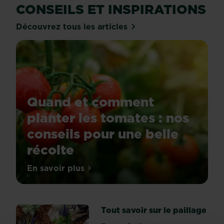
CONSEILS ET INSPIRATIONS
Découvrez tous les articles
Quand et comment
planter les tomates : nos
conseils pour une belle
récolte
Star
En savoir plus
sur Quand et comment planter les tomate
de
l’été,
la
Tout savoir sur le paillage
tomate
(Solanum