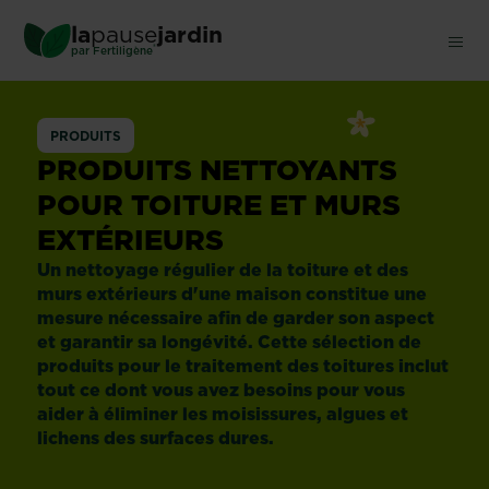
Skip
la
pause
jardin
to
®
par
Fertiligène
main
content
Nettoyants
PRODUITS
surfaces
PRODUITS NETTOYANTS
POUR TOITURE ET MURS
dures
EXTÉRIEURS
Un nettoyage régulier de la toiture et des
murs extérieurs d'une maison constitue une
mesure nécessaire afin de garder son aspect
et garantir sa longévité. Cette sélection de
produits pour le traitement des toitures inclut
tout ce dont vous avez besoins pour vous
aider à éliminer les moisissures, algues et
lichens des surfaces dures.