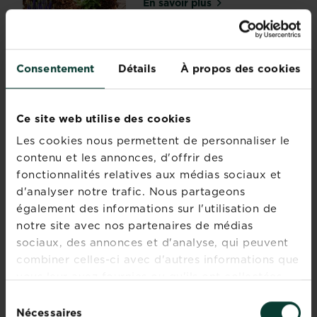
En savoir plus
sur Tout savoir sur le paill
lycopersicum
)
donne
un
Consentement
Détails
À propos des cookies
coup
Les maladies et parasites
d’éclat
du rosier
à
En savoir plus
Ce site web utilise des cookies
nos
sur Les maladies et parasit
assiettes
Les cookies nous permettent de personnaliser le
avec
contenu et les annonces, d'offrir des
ses
fonctionnalités relatives aux médias sociaux et
Réussir la plantation des
couleurs
d'analyser notre trafic. Nous partageons
fraises : conseils et
pimpantes
également des informations sur l'utilisation de
astuces
:
notre site avec nos partenaires de médias
rouge,
En savoir plus
sur Réussir la plantation de
sociaux, des annonces et d'analyse, qui peuvent
jaune,
combiner celles-ci avec d'autres informations que
orange,
Désherbant pour ronces
vous leur avez fournies ou qu'ils ont collectées
et
même
lors de votre utilisation de leurs services.
Sélection
En savoir plus
sur Désherbant pour ronc
verte
Nécessaires
du