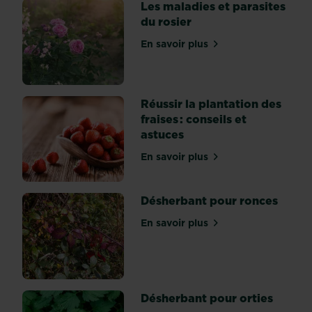
coup
Les maladies et parasites
d’éclat
du rosier
à
En savoir plus
nos
sur Les maladies et parasit
assiettes
avec
ses
Réussir la plantation des
couleurs
fraises : conseils et
pimpantes
astuces
:
rouge,
En savoir plus
sur Réussir la plantation de
jaune,
orange,
Désherbant pour ronces
et
même
En savoir plus
sur Désherbant pour ronc
verte
ou
noire.
Pour
en
Désherbant pour orties
découvrir