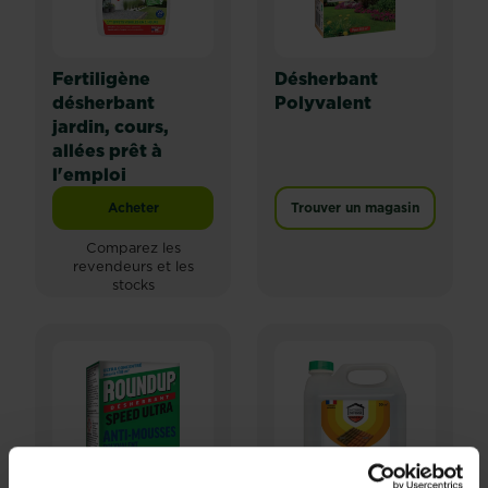
Fertiligène
Désherbant
désherbant
Polyvalent
jardin, cours,
allées prêt à
l'emploi
Acheter
Trouver un magasin
Fertiligène désherbant jardin, cours, allées prêt à l'e
Comparez les
revendeurs et les
stocks