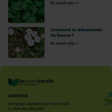
En savoir plus
toutes
sur Désherbant pour ortie
les...
Comment se débarrasser
du liseron ?
En savoir plus
sur Comment se débarrasse
la
pause
jardin
®
par
Fertiligène
ADRESSE
Evergreen Garden Care France SAS
4, allée des séquoias