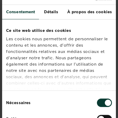
Consentement
Détails
À propos des cookies
®
®
Roundup
anti-
HOME DEFENSE
mousses
anti-dépôts verts
polyvalent
prêt à l'emploi
Ce site web utilise des cookies
Trouver un magasin
Trouver un magasin
Les cookies nous permettent de personnaliser le
contenu et les annonces, d'offrir des
fonctionnalités relatives aux médias sociaux et
d'analyser notre trafic. Nous partageons
également des informations sur l'utilisation de
notre site avec nos partenaires de médias
sociaux, des annonces et d'analyse, qui peuvent
combiner celles-ci avec d'autres informations que
vous leur avez fournies ou qu'ils ont collectées
lors de votre utilisation de leurs services.
Sélection
Nécessaires
du
consentement