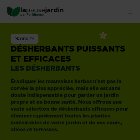
Skip
la
pause
jardin
to
®
par
Fertiligène
main
content
Désherbants
PRODUITS
DÉSHERBANTS PUISSANTS
ET EFFICACES
LES DÉSHERBANTS
Éradiquer les mauvaises herbes n’est pas la
corvée la plus appréciée, mais elle est sans
doute indispensable pour garder un jardin
propre et en bonne santé. Nous offrons une
vaste sélection de désherbants efficaces pour
éliminer rapidement toutes les plantes
indésirables de votre jardin et de vos cours,
allées et terrasses.