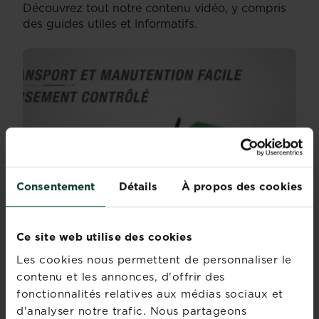
Découvrez tout notre contenu vidéo, y compris
des guides utiles et informatifs.
Consentement
Détails
À propos des cookies
Ce site web utilise des cookies
Les cookies nous permettent de personnaliser le
DÉSHERBANT 2,5L PRÊT À
contenu et les annonces, d'offrir des
fonctionnalités relatives aux médias sociaux et
L’EMPLOI GRANDES
d'analyser notre trafic. Nous partageons