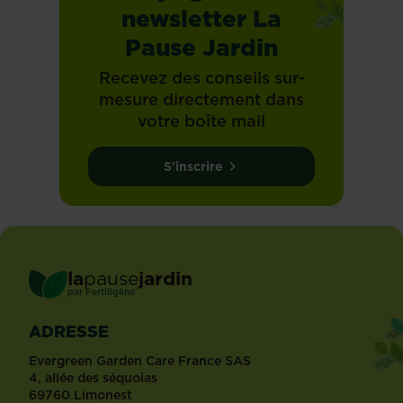
newsletter La
Pause Jardin
Recevez des conseils sur-
mesure directement dans
votre boîte mail
S'inscrire
la
pause
jardin
®
par
Fertiligène
ADRESSE
Evergreen Garden Care France SAS
4, allée des séquoias
69760 Limonest