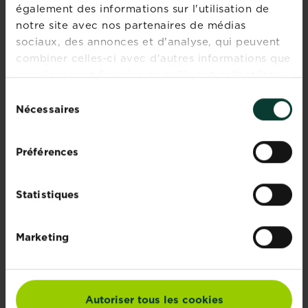
SURFACES
également des informations sur l'utilisation de
notre site avec nos partenaires de médias
sociaux, des annonces et d'analyse, qui peuvent
Regarder
combiner celles-ci avec d'autres informations que
vous leur avez fournies ou qu'ils ont collectées
lors de votre utilisation de leurs services.
Désherbant en
Sélection
tubes concentrés &
Nécessaires
du
prédosés
consentement
Regarder
Préférences
®
Roundup
Désherbant
Statistiques
concentré
polyvalent guide
Marketing
d’utilisation
Regarder
Comment prendre
Autoriser tous les cookies