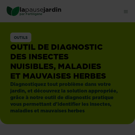
Skip
la
pause
jardin
to
®
par
Fertiligène
main
content
OUTILS
OUTIL DE DIAGNOSTIC
DES INSECTES
NUISIBLES, MALADIES
ET MAUVAISES HERBES
Diagnostiquez tout problème dans votre
jardin, et découvrez la solution appropriée,
grâce à notre outil de diagnostic pratique
vous permettant d'identifier les insectes,
maladies et mauvaises herbes