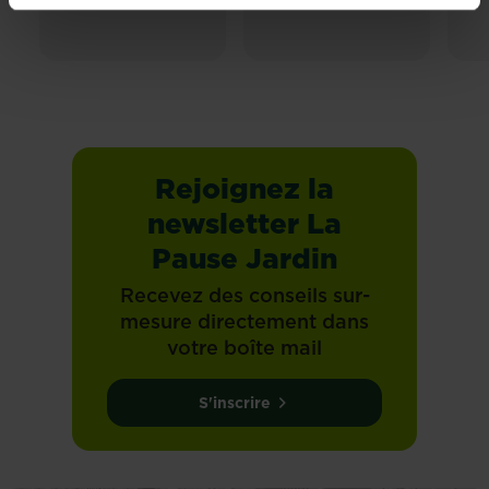
Rejoignez la
newsletter La
Pause Jardin
Recevez des conseils sur-
mesure directement dans
votre boîte mail
S'inscrire