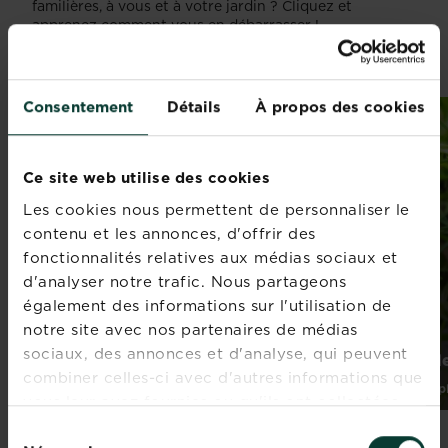
familières, à vous et à votre jardin ? Cliquez et
apprenez comment vous en débarrasser !
Voir plus de mauvaises herbes
Consentement
Détails
À propos des cookies
Ce site web utilise des cookies
Les cookies nous permettent de personnaliser le
contenu et les annonces, d'offrir des
fonctionnalités relatives aux médias sociaux et
d'analyser notre trafic. Nous partageons
également des informations sur l'utilisation de
notre site avec nos partenaires de médias
sociaux, des annonces et d'analyse, qui peuvent
Vergerette du Canada
Spergul
combiner celles-ci avec d'autres informations que
En savoir plus
En savoir p
vous leur avez fournies ou qu'ils ont collectées
lors de votre utilisation de leurs services.
Sélection