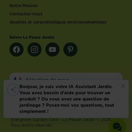
Notre Mission
Contactez-nous
Qualités et caractéristiques environnementales
Suivre La Pause Jardin
Sélection de pays
Footer
Mentions légales
FAQ
Politique relative aux données personnelles
Préférences de cookies
Evergreen Garden Care – La Pause Jardin © 2026 –
Tous droits réservés.