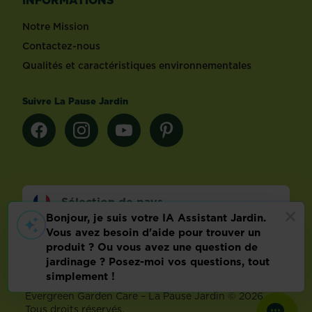
Notre Mission
Contactez-nous
Qualités et caractéristiques environnementales
Suivre La Pause Jardin
Sélection de pays
Footer
Mentions légales
FAQ
Politique relative aux données personnelles
Préférences de cookies
Evergreen Garden Care – La Pause Jardin © 2026 –
Tous droits réservés.