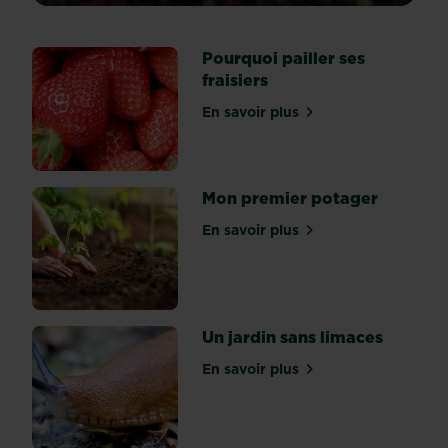
les
terres
Pourquoi pailler ses
et
fraisiers
les
substrats,
En savoir plus
sur Pourquoi pailler ses fra
il
y
en
a
Mon premier potager
pléthore.
En savoir plus
Comment
sur Mon premier potager
s’y
retrouver
pour
être
Un jardin sans limaces
sûr
d’apporter
En savoir plus
sur Un jardin sans limaces
le
bon
élément