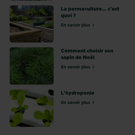
à
La permaculture... c'est
nos
quoi ?
végétaux
chéris
En savoir plus
sur La permaculture... c'es
?
Voici
nos
conseils...
Comment choisir son
Quel
sapin de Noël
est
En savoir plus
le
sur Comment choisir son s
rôle
d'un
terreau...
L'hydroponie
En savoir plus
sur L'hydroponie