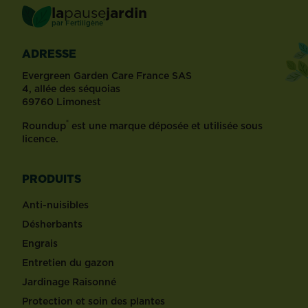
la
pause
jardin
®
par
Fertiligène
ADRESSE
Evergreen Garden Care France SAS
4, allée des séquoias
69760 Limonest
®
Roundup
est une marque déposée et utilisée sous
licence.
PRODUITS
Anti-nuisibles
Désherbants
Engrais
Entretien du gazon
Jardinage Raisonné
Protection et soin des plantes