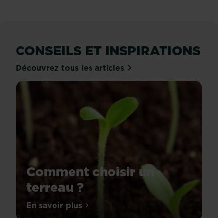
et
qui
ont
d’excellents
produits
CONSEILS ET INSPIRATIONS
de
saison
Découvrez tous les articles
et
à
des
prix...
Comment choisir un
terreau ?
Les
En savoir plus
sur Comment choisir un terreau ?
terreaux,