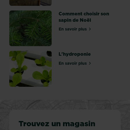
remplir
la
Comment choisir son
palette
sapin de Noël
de
En savoir plus
terre,
sur Comment choisir son s
d’y...
L'hydroponie
En savoir plus
sur L'hydroponie
Trouvez un magasin