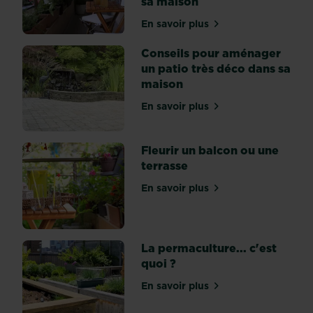
sa maison
de
bricolage,
En savoir plus
sur Un jardin sans jardin 
transformez
en
Conseils pour aménager
un
un patio très déco dans sa
clin
maison
d’œil
En savoir plus
une
sur Conseils pour aménage
vieille
palette
Fleurir un balcon ou une
en
terrasse
magnifique
«
En savoir plus
sur Fleurir un balcon ou u
parterre
de
fleurs
La permaculture... c'est
vertical
quoi ?
».
Il
En savoir plus
sur La permaculture... c'es
suffit
de