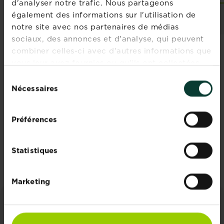
d'analyser notre trafic. Nous partageons
Comparez les
également des informations sur l'utilisation de
revendeurs et les
notre site avec nos partenaires de médias
stocks
sociaux, des annonces et d'analyse, qui peuvent
combiner celles-ci avec d'autres informations que
vous leur avez fournies ou qu'ils ont collectées
Rejoignez la newsletter
lors de votre utilisation de leurs services.
Sélection
La Pause Jardin
Nécessaires
du
consentement
Recevez des conseils sur-mesure
Préférences
directement dans votre boîte mail
S'inscrire
Statistiques
Marketing
CONSEILS ET INSPIRATIONS