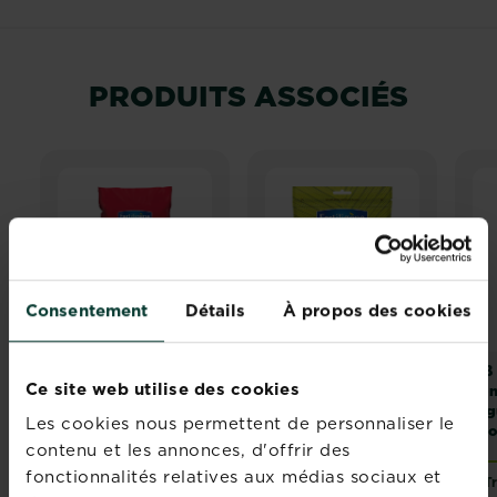
PRODUITS ASSOCIÉS
Consentement
Détails
À propos des cookies
Fertiligène terreau
Fertiligène
KB 
Ce site web utilise des cookies
plantes fleuries et
performance
tom
géraniums
organics engrais
lég
Les cookies nous permettent de personnaliser le
plantes fleuries,
ar
contenu et les annonces, d'offrir des
géraniums
fonctionnalités relatives aux médias sociaux et
Trouver un magasin
Acheter
T
Fertiligène performance