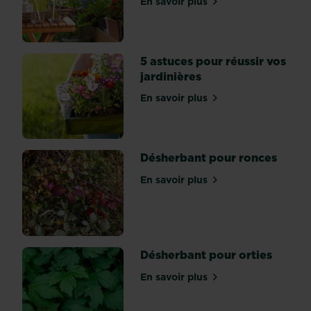
En savoir plus
sur Fleurir un balcon ou u
toujours
le
vent
en
5 astuces pour réussir vos
poupe.
jardinières
Si
En savoir plus
sur
sur 5 astuces pour réussir 
son
nom,
quelques
Désherbant pour ronces
puristes
discutent
En savoir plus
sur Désherbant pour ronc
encore,
le
végétal
met
Désherbant pour orties
tout
le
En savoir plus
sur Désherbant pour ortie
monde
d’accord