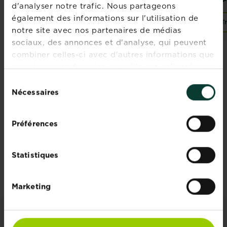
d'analyser notre trafic. Nous partageons
également des informations sur l'utilisation de
Trouver un magasin
Trouver un magasin
T
notre site avec nos partenaires de médias
sociaux, des annonces et d'analyse, qui peuvent
combiner celles-ci avec d'autres informations que
vous leur avez fournies ou qu'ils ont collectées
Rejoignez la newsletter
lors de votre utilisation de leurs services.
Sélection
Nécessaires
du
La Pause Jardin
consentement
Recevez des conseils sur-mesure
Préférences
directement dans votre boîte mail
S'inscrire
Statistiques
Marketing
CONSEILS ET INSPIRATIONS