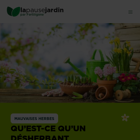
Skip
la
pause
jardin
to
®
par
Fertiligène
main
content
MAUVAISES HERBES
QU’EST-CE QU’UN
DÉSHERBANT