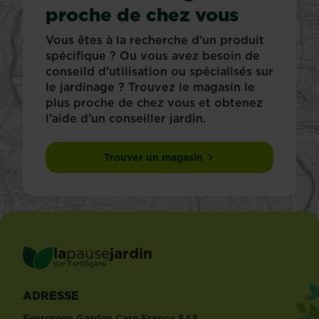
proche de chez vous
Vous êtes à la recherche d’un produit
spécifique ? Ou vous avez besoin de
conseild d’utilisation ou spécialisés sur
le jardinage ? Trouvez le magasin le
plus proche de chez vous et obtenez
l’aide d’un conseiller jardin.
Trouver un magasin
la
pause
jardin
®
par
Fertiligène
ADRESSE
Evergreen Garden Care France SAS