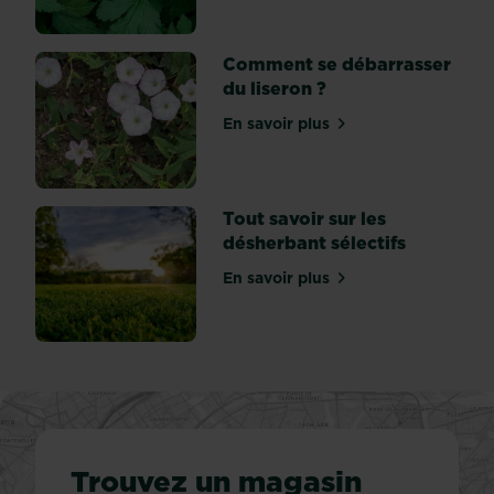
quant
à
sa
Comment se débarrasser
floraison
du liseron ?
!
En savoir plus
Différence
sur Comment se débarrasse
entre
le...
Tout savoir sur les
désherbant sélectifs
En savoir plus
sur Tout savoir sur les dés
Trouvez un magasin