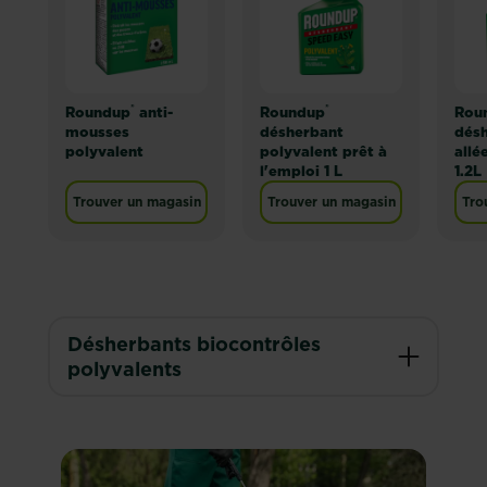
®
®
Roundup
anti-
Roundup
Rou
mousses
désherbant
désh
polyvalent
polyvalent prêt à
allé
l'emploi 1 L
1.2L
Trouver un magasin
Trouver un magasin
Tro
Désherbants biocontrôles
polyvalents