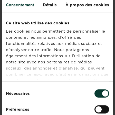
efficace
Consentement
Détails
À propos des cookies
Ce site web utilise des cookies
Les cookies nous permettent de personnaliser le
contenu et les annonces, d'offrir des
fonctionnalités relatives aux médias sociaux et
Join our
d'analyser notre trafic. Nous partageons
Newsletter
également des informations sur l'utilisation de
notre site avec nos partenaires de médias
Get seasonal marketing
sociaux, des annonces et d'analyse, qui peuvent
tips straight to your
combiner celles-ci avec d'autres informations que
inbox
vous leur avez fournies ou qu'ils ont collectées
lors de votre utilisation de leurs services.
Sélection
Sign up
Nécessaires
du
consentement
Préférences