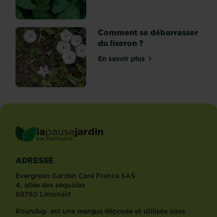
Comment se débarrasser
du liseron ?
En savoir plus
sur Comment se débarrasse
la
pause
jardin
®
par
Fertiligène
ADRESSE
Evergreen Garden Care France SAS
4, allée des séquoias
69760 Limonest
®
Roundup
est une marque déposée et utilisée sous