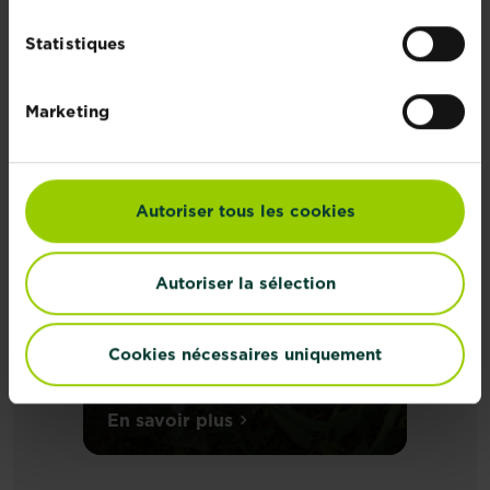
Statistiques
Marketing
RELATED NEWS
Discover all articles
Autoriser tous les cookies
Autoriser la sélection
Comment se
débarrasser du
Cookies nécessaires uniquement
liseron ?
L’arrivée
En savoir plus
sur Comment se débarrasser du lis
du
printemps