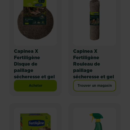
Capinea X
Capinea X
Fertiligène
Fertiligène
Disque de
Rouleau de
paillage
paillage
sécheresse et gel
sécheresse et gel
Acheter
Trouver un magasin
Capinea X Fertiligène Disque de paillage sécheresse e