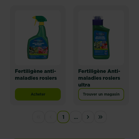
Fertiligène anti-
Fertiligène Anti-
maladies rosiers
maladies rosiers
ultra
Acheter
Trouver un magasin
Fertiligène anti-maladies rosiers
PAGINATION
1
…
First disabled
Previous disabled
››
Last »