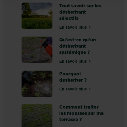
s’accompagne
Tout savoir sur les
généralement
désherbant
de
sélectifs
l’apparition
de
En savoir plus
sur Tout savoir sur les dé
mauvaises
herbes
Qu'est-ce qu'un
dans
désherbant
votre
systémique ?
jardin.
En savoir plus
Ces
sur Qu'est-ce qu'un désh
plantes
Pourquoi
indésirables
desherber ?
sont
particulièrement
En savoir plus
sur Pourquoi desherber ?
inesthétiques
et
viennent
Comment traiter
parasiter
les mousses sur ma
les
terrasse ?
végétaux...