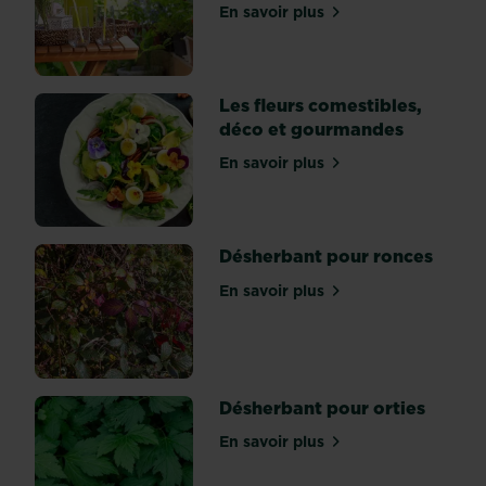
En savoir plus
des
sur Fleurir un balcon ou u
travaux
lourds
de
Les fleurs comestibles,
modification
déco et gourmandes
de
structure
En savoir plus
sur Les fleurs comestible
et
bien
des
Désherbant pour ronces
déboires
en
En savoir plus
sur Désherbant pour ronc
vous
permettant
de
sélectionner
les
Désherbant pour orties
plantes
En savoir plus
vivaces...
sur Désherbant pour ortie