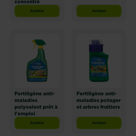
concentré
Acheter
Acheter
Fertiligène Anti-limaces et escargots ultra concentré
Fertiligène anti-mal
Fertiligène anti-
Fertiligène anti-
maladies
maladies potager
polyvalent prêt à
et arbres fruitiers
l'emploi
Acheter
Acheter
Fertiligène anti-maladies polyvalent prêt à l'emploi
Fertiligène anti-mal