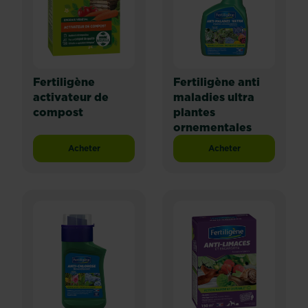
Fertiligène
Fertiligène anti
activateur de
maladies ultra
compost
plantes
ornementales
Acheter
Acheter
Fertiligène activateur de compost
Fertiligène anti mal