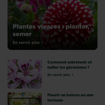
Plantes vivaces : planter,
semer
Connaître
En savoir plus
sur Plantes vivaces : planter, semer
la
composition
et
Comment entretenir et
la
tailler les géraniums ?
qualité
du
En savoir plus
sur Comment entretenir et 
sol
de
votre
jardin
Fleurir un balcon ou une
vous
terrasse
évitera