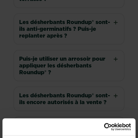
Les désherbants Roundup® sont-
ils anti-germinatifs ? Puis-je
replanter après ?
Puis-je utiliser un arrosoir pour
appliquer les désherbants
Roundup® ?
Les désherbants Roundup® sont-
ils encore autorisés à la vente ?
Les désherbants chimiques
représentent une solution très