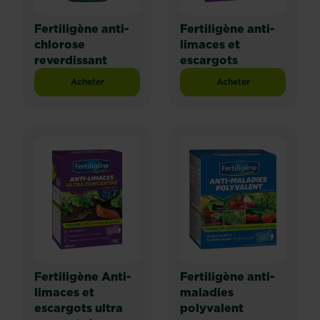
Fertiligène anti-
Fertiligène anti-
chlorose
limaces et
reverdissant
escargots
Acheter
Acheter
Fertiligène anti-chlorose reverdissant
Fertiligène anti-lim
Fertiligène Anti-
Fertiligène anti-
limaces et
maladies
escargots ultra
polyvalent