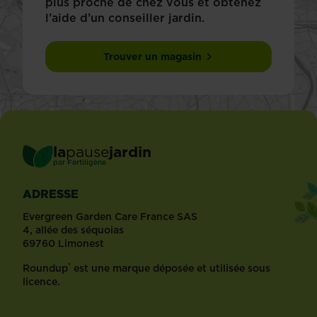
plus proche de chez vous et obtenez
l’aide d’un conseiller jardin.
Trouver un magasin
la
pause
jardin
®
par
Fertiligène
ADRESSE
Evergreen Garden Care France SAS
4, allée des séquoias
69760 Limonest
®
Roundup
est une marque déposée et utilisée sous
licence.