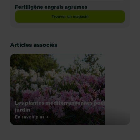
Fertiligène engrais agrumes
Trouver un magasin
Articles associés
Les plantes méditerranéennes pour votre
jardin
Une
En savoir plus
sur Les plantes méditerranéennes pour votre jardin
sieste
à
l’ombre