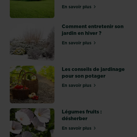
Ces
En savoir plus
plantes
sur Comment désherber ef
indésirables
sont
Comment entretenir son
particulièrement
jardin en hiver ?
inesthétiques
et
En savoir plus
sur Comment entretenir son
viennent
parasiter
les
Les conseils de jardinage
végétaux...
pour son potager
En savoir plus
sur Les conseils de jardin
Légumes fruits :
désherber
En savoir plus
sur Légumes fruits : déshe