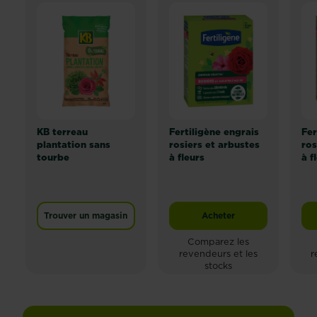
de
plantes
vivre
méditerranéennes
et
et
la
les
beauté
agrumes
des
afin
jardins
de
méditerranéens.
créer
Envie...
un
KB terreau
Fertiligène engrais
Fer
jardin
plantation sans
rosiers et arbustes
ros
tourbe
à fleurs
à f
méditerranéen
moderne.
Trouver un magasin
Acheter
Fertiligène engrais rosi
Comparez les
revendeurs et les
r
stocks