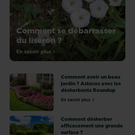
Comment se débarrasser
du liseron ?
L’arrivée
En savoir plus
sur Comment se débarrasser du liseron 
du
printemps
s’accompagne
Comment avoir un beau
généralement
jardin ? Astuces avec les
de
désherbants Roundup
l’apparition
de
En savoir plus
sur Comment avoir un beau
mauvaises
herbes
dans
Comment désherber
votre
efficacement une grande
jardin.
surface ?