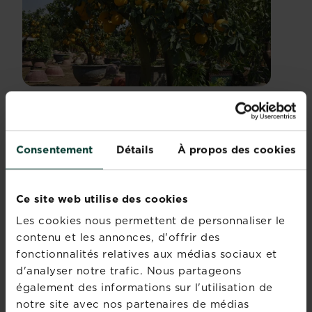
COMMENT SONT UTILISÉS
LES AGRUMES
Consentement
Détails
À propos des cookies
Les Citrus ont la particularité de voir toutes les
parties de leurs fruits utilisées. On consomme
Ce site web utilise des cookies
bien sûr pulpe et jus, mais aussi le zeste, la
partie aromatique de l’écorce du fruit.
Les cookies nous permettent de personnaliser le
contenu et les annonces, d'offrir des
Le saviez-vous ? on appelle la peau entre le
fonctionnalités relatives aux médias sociaux et
zeste et la pulpe le zist, d’où le fait de désigner
d'analyser notre trafic. Nous partageons
une personne ou une situation indécises, d’« être
également des informations sur l'utilisation de
entre le zist et le zest. »
notre site avec nos partenaires de médias