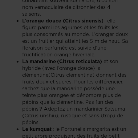
cohabitent souvent sur l’arbre, d’où son
nom vernaculaire de citronnier des 4
saisons.
L’orange douce (Citrus sinensis)
: elle
figure parmi les agrumes et les fruits les
plus consommés au monde. L’oranger doux
est un fruitier qui atteint les 5 m de haut. Sa
floraison parfumée est suivie d’une
fructification orange hivernale.
La mandarine (Citrus reticulata)
et son
hybride (avec l’orange douce) la
clémentine(Citrus clementina) donnent des
fruits doux et sucrés. Pour les différencier,
sachez que la mandarine possède une
teinte plus orangée et dénombre plus de
pépins que la clémentine. Pas fan des
pépins ? Adoptez un mandarinier Satsuma
(Citrus unshiu), rustique et sans (trop) de
pépins.
Le kumquat
: le Fortunella margarita est un
petit arbre produisant des fruits de petit