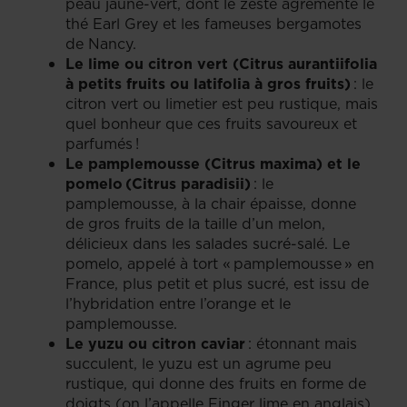
peau jaune-vert, dont le zeste agrémente le
thé Earl Grey et les fameuses bergamotes
de Nancy.
Le lime ou citron vert (Citrus aurantiifolia
à petits fruits ou latifolia à gros fruits)
: le
citron vert ou limetier est peu rustique, mais
quel bonheur que ces fruits savoureux et
parfumés !
Le pamplemousse (Citrus maxima) et le
pomelo (Citrus paradisii)
: le
pamplemousse, à la chair épaisse, donne
de gros fruits de la taille d’un melon,
délicieux dans les salades sucré-salé. Le
pomelo, appelé à tort « pamplemousse » en
France, plus petit et plus sucré, est issu de
l’hybridation entre l’orange et le
pamplemousse.
Le yuzu ou citron caviar
: étonnant mais
succulent, le yuzu est un agrume peu
rustique, qui donne des fruits en forme de
doigts (on l’appelle Finger lime en anglais).