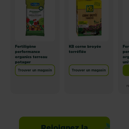
Fertiligène
KB corne broyée
Fer
performance
torréfiée
pe
organics terreau
org
potager
uni
Trouver un magasin
Trouver un magasin
r
Rejoignez la