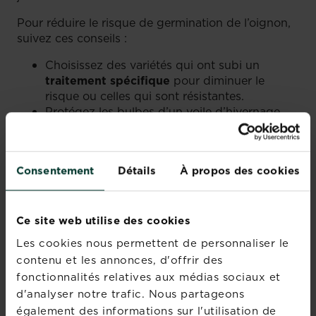
Pour réduire le risque de germination de l’oignon,
suivez ces conseils :
Choisissez des variétés qui ont subi un
traitement spécifique
pour diminuer le
risque ou celles qui sont résistantes.
Protégez les bulbes d’un voile d’hivernage
contre les gelées et coups de froid
printaniers.
Arrosez régulièrement
les bulbes par temps
Consentement
Détails
À propos des cookies
sec.
COMMENT RÉUSSIR LA RÉCOLTE
Ce site web utilise des cookies
DES OIGNONS ?
Les cookies nous permettent de personnaliser le
contenu et les annonces, d'offrir des
Les oignons plantés au printemps doivent être
fonctionnalités relatives aux médias sociaux et
prêts à récolter en fin d’été et début d’automne.
d'analyser notre trafic. Nous partageons
Les oignons plantés à l’automne le seront du
début au milieu de l’été.
également des informations sur l'utilisation de