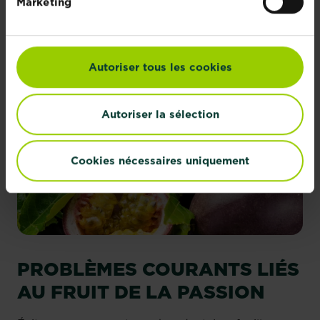
Marketing
Autoriser tous les cookies
Autoriser la sélection
Cookies nécessaires uniquement
PROBLÈMES COURANTS LIÉS
AU FRUIT DE LA PASSION