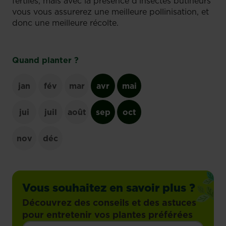
fertiles, mais avec la présence d’insectes butineurs
vous vous assurerez une meilleure pollinisation, et
donc une meilleure récolte.
Quand planter ?
jan
fév
mar
avr
mai
jui
juil
août
sep
oct
nov
déc
Vous souhaitez en savoir plus ?
Découvrez des conseils et des astuces
pour entretenir vos plantes préférées