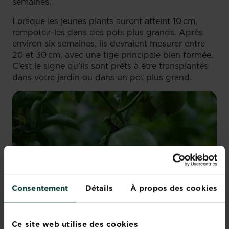
semaines.
Lorsque les jeunes plants auront atteint 10 cm,
rempotez-les dans des pots plus grands. Après
environ six semaines, ils devraient mesurer entre
20 et 30 cm, avec une tige principale bien formée.
C’est le signe qu’ils sont prêts à être transplantés
dans votre jardin ou dans un pot plus grand.
Consentement
Détails
À propos des cookies
Ce site web utilise des cookies