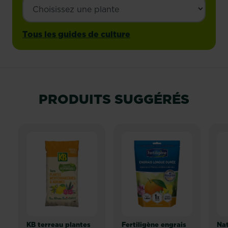
Tous les guides de culture
PRODUITS SUGGÉRÉS
KB terreau plantes
Fertiligène engrais
Na