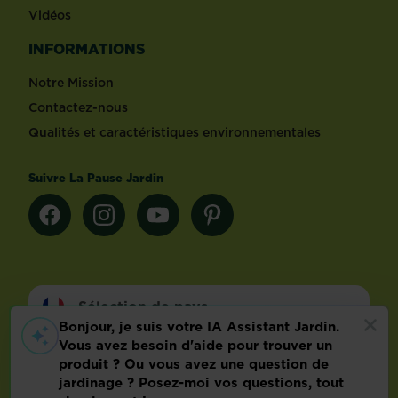
Vidéos
INFORMATIONS
Notre Mission
Contactez-nous
Qualités et caractéristiques environnementales
Suivre La Pause Jardin
Sélection de pays
Footer
Mentions légales
FAQ
Politique relative aux données personnelles
Préférences de cookies