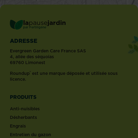
la
pause
jardin
®
par
Fertiligène
ADRESSE
Evergreen Garden Care France SAS
4, allée des séquoias
69760 Limonest
®
Roundup
est une marque déposée et utilisée sous
licence.
PRODUITS
Anti-nuisibles
Désherbants
Engrais
Entretien du gazon