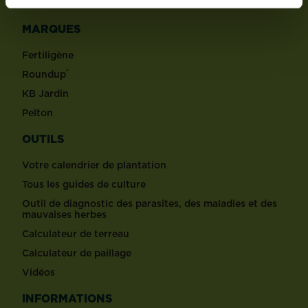
Terreaux, amendements et paillages
MARQUES
Fertiligène
®
Roundup
KB Jardin
Pelton
OUTILS
Votre calendrier de plantation
Tous les guides de culture
Outil de diagnostic des parasites, des maladies et des
mauvaises herbes
Calculateur de terreau
Calculateur de paillage
Vidéos
INFORMATIONS