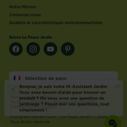
Notre Mission
Contactez-nous
Qualités et caractéristiques environnementales
Suivre La Pause Jardin
Sélection de pays
Footer
Mentions légales
FAQ
Politique relative aux données personnelles
Préférences de cookies
Evergreen Garden Care – La Pause Jardin © 2026 –
Tous droits réservés.