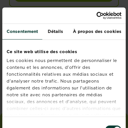
Consentement
Détails
À propos des cookies
Rejoignez la
newsletter La
Ce site web utilise des cookies
Pause Jardin
Les cookies nous permettent de personnaliser le
Recevez des conseils sur-
contenu et les annonces, d'offrir des
mesure directement dans
fonctionnalités relatives aux médias sociaux et
votre boîte mail
d'analyser notre trafic. Nous partageons
également des informations sur l'utilisation de
S'inscrire
notre site avec nos partenaires de médias
sociaux, des annonces et d'analyse, qui peuvent
combiner celles-ci avec d'autres informations que
vous leur avez fournies ou qu'ils ont collectées
lors de votre utilisation de leurs services.
Sélection