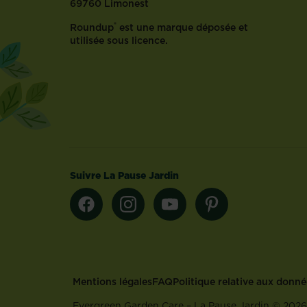
69760 Limonest
®
Roundup
est une marque déposée et
utilisée sous licence.
Suivre La Pause Jardin
Footer
Mentions légales
FAQ
Politique relative aux donn
Evergreen Garden Care – La Pause Jardin © 2026 