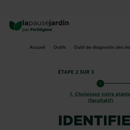
Skip
to
main
la
pause
jardin
content
®
par
Fertiligène
Accueil
Outils
Outil de diagnostic des in
ÉTAPE 2 SUR 3
1
1.
Choisissez votre plant
(facultatif)
IDENTIFI