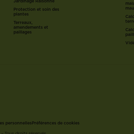
Jardinage Raisonné
mala
mau
Protection et soin des
plantes
Cal
ter
Terreaux,
amendements et
Cal
paillages
pail
Vid
ées personnelles
Préférences de cookies
– Tous droits réservés.