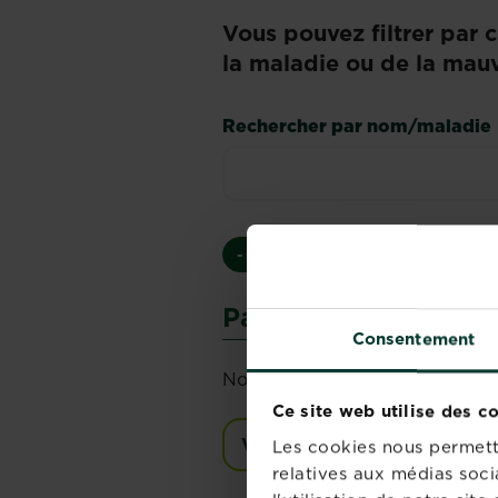
Vous pouvez filtrer par 
la maladie ou de la mau
Rechercher par nom/maladie
- Tous -
Maladies
Insectes 
Pas de résultat
Consentement
Nous sommes désolés, nous ne 
Ce site web utilise des c
Voir toutes les maladies
Les cookies nous permette
relatives aux médias soci