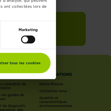
t d'analyse, qui peuvent
s ont collectées lors de
din
S'inscrire
Marketing
te mail
riser tous les cookies
TILS
INFORMATIONS
e calendrier de
Notre Mission
ntation
Contactez-nous
 les guides de
Qualités et
ure
caractéristiques
l de diagnostic
environnementales
parasites, des