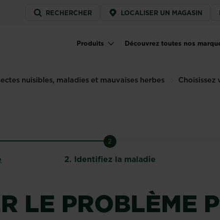
Service
RECHERCHER
LOCALISER UN MAGASIN
menu
Produits
Découvrez toutes nos marqu
Main navigation
sectes nuisibles, maladies et mauvaises herbes
Choisissez 
2
e
2.
Identifiez la maladie
ER LE PROBLÈME 