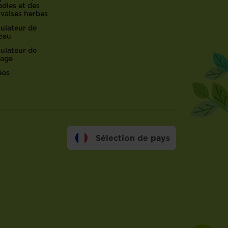
dies et des
vaises herbes
culateur de
reau
culateur de
lage
éos
Sélection de pays