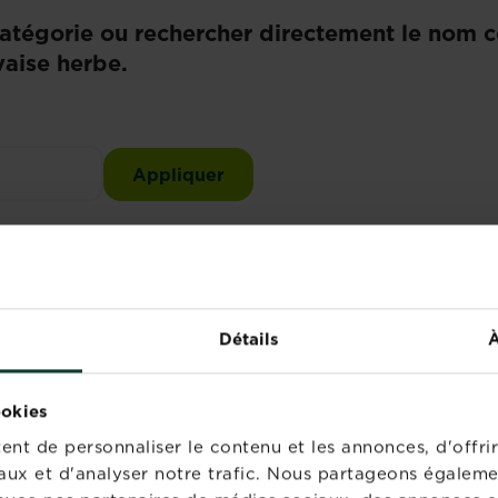
catégorie ou rechercher directement le nom 
vaise herbe.
nuisibles
Mauvaises herbes
Détails
À
trouvons pas ce que vous recherchez. Essayez à nouvea
ookies
nt de personnaliser le contenu et les annonces, d'offrir
aux et d'analyser notre trafic. Nous partageons égaleme