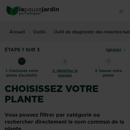
Skip
la
pause
jardin
to
®
par
Fertiligène
main
content
Accueil
Outils
Outil de diagnostic des insectes nu
ÉTAPE 1 SUR 3
Ignorer
1
2
3
1.
Choisissez votre
2.
Identifiez la
3.
Sauvez votre
plante (facultatif)
maladie
plante
CHOISISSEZ VOTRE
PLANTE
Vous pouvez filtrer par catégorie ou
rechercher directement le nom commun de la
plante.