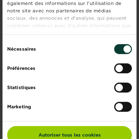
également des informations sur l'utilisation de
notre site avec nos partenaires de médias
sociaux, des annonces et d'analyse, qui peuvent
combiner celles-ci avec d'autres informations que
vous leur avez fournies ou qu'ils ont collectées
lors de votre utilisation de leurs services.
Sélection
Nécessaires
du
consentement
Maïs
Myrtilles
Préférences
En savoir plus
En savoir plus
Statistiques
PAGINATION
1
Marketing
First disabled
Previous disabled
››
Last »
Rejoignez la
Autoriser tous les cookies