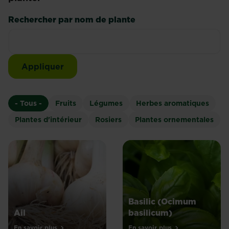
Rechercher par nom de plante
- Tous -
Fruits
Légumes
Herbes aromatiques
Plantes d'intérieur
Rosiers
Plantes ornementales
Basilic (Ocimum
Ail
basilicum)
En savoir plus
En savoir plus