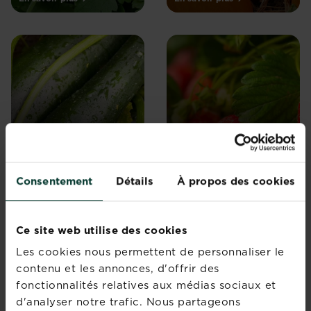
Courgettes
Fraises
En savoir plus
En savoir plus
Consentement
Détails
À propos des cookies
Ce site web utilise des cookies
Les cookies nous permettent de personnaliser le
contenu et les annonces, d'offrir des
fonctionnalités relatives aux médias sociaux et
Framboisiers
L’ail d’ornement
d'analyser notre trafic. Nous partageons
En savoir plus
En savoir plus