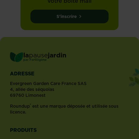
votre boîte mail
S'inscrire
la
pause
jardin
®
par
Fertiligène
ADRESSE
Evergreen Garden Care France SAS
4, allée des séquoias
69760 Limonest
®
Roundup
est une marque déposée et utilisée sous
licence.
PRODUITS