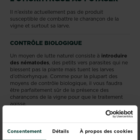
Il n’existe actuellement pas de produit
susceptible de combattre le charançon de la
vigne et surtout sa larve.
CONTRÔLE BIOLOGIQUE
Un moyen de lutte naturel consiste à
introduire
des nématodes
, des petits vers parasites qui ne
blessent pas la plante mais tuent les larves
d’othiorhynque. Comme pour la plupart des
moyens de contrôle biologique, il vous faudra
être parfaitement sûr de la présence des
charançons de la vigne pour que le traitement
agisse.
Consentement
Détails
À propos des cookies