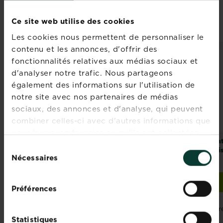
PRODUITS ASSOCIÉS
Ce site web utilise des cookies
Les cookies nous permettent de personnaliser le
contenu et les annonces, d'offrir des
fonctionnalités relatives aux médias sociaux et
d'analyser notre trafic. Nous partageons
également des informations sur l'utilisation de
notre site avec nos partenaires de médias
sociaux, des annonces et d'analyse, qui peuvent
combiner celles-ci avec d'autres informations que
vous leur avez fournies ou qu'ils ont collectées
Fertiligène
Fertiligène
Na
lors de votre utilisation de leurs services.
Sélection
performance
performance
mi
Nécessaires
organics engrais
organics engrais
du
universel granulés
hortensias
consentement
Acheter
Trouver un magasin
Fertiligène performance organics engrais universel gr
Préférences
Comparez les
revendeurs et les
r
stocks
Statistiques