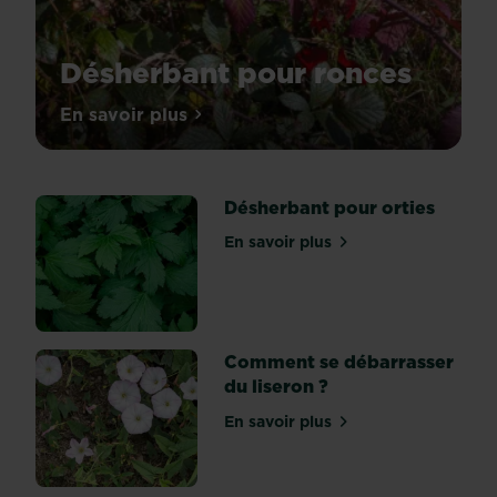
Désherbant pour ronces
Les
En savoir plus
sur Désherbant pour ronces
ronces
sont
des
Désherbant pour orties
mauvaises
herbes
En savoir plus
sur Désherbant pour ortie
communes
en
France
et
peuvent
Comment se débarrasser
être
du liseron ?
gênantes
En savoir plus
car
sur Comment se débarrasse
elles
se