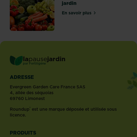
jardin
En savoir plus
sur Que planter dans votre
la
pause
jardin
®
par
Fertiligène
ADRESSE
Evergreen Garden Care France SAS
4, allée des séquoias
69760 Limonest
®
Roundup
est une marque déposée et utilisée sous
licence.
PRODUITS