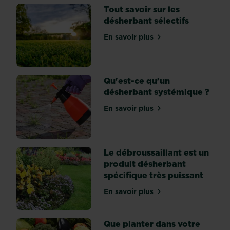
répandent
Tout savoir sur les
très
désherbant sélectifs
vite.
Les
En savoir plus
sur Tout savoir sur les dés
pousses
grandissent
très
Qu'est-ce qu'un
vite,
désherbant systémique ?
et
lorsqu’elles
En savoir plus
sur Qu'est-ce qu'un déshe
touchent
le
sol,
elles
Le débroussaillant est un
produisent...
produit désherbant
spécifique très puissant
En savoir plus
sur Le débroussaillant est
Que planter dans votre