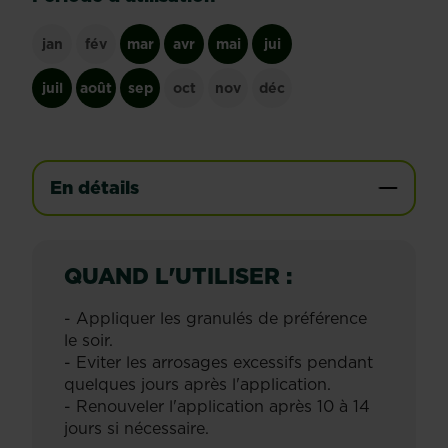
jan
fév
mar
avr
mai
jui
juil
août
sep
oct
nov
déc
En détails
QUAND L'UTILISER :
- Appliquer les granulés de préférence
le soir.
- Eviter les arrosages excessifs pendant
quelques jours après l'application.
- Renouveler l'application après 10 à 14
jours si nécessaire.