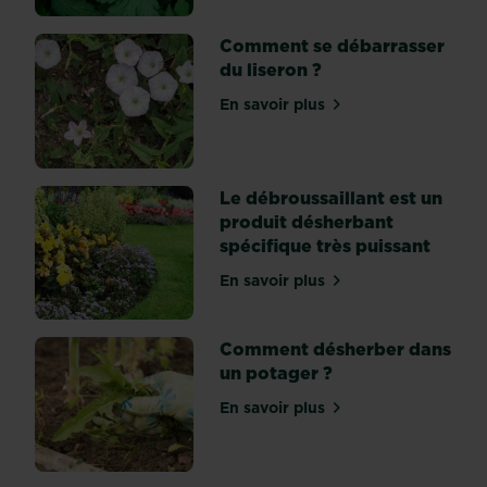
et
peuvent
Comment se débarrasser
être
du liseron ?
gênantes
En savoir plus
car
sur Comment se débarrasse
elles
se
répandent
Le débroussaillant est un
très
produit désherbant
vite.
spécifique très puissant
Les
pousses
En savoir plus
sur Le débroussaillant est
grandissent
très
Comment désherber dans
vite,
un potager ?
et
lorsqu’elles
En savoir plus
sur Comment désherber da
touchent
le
sol,