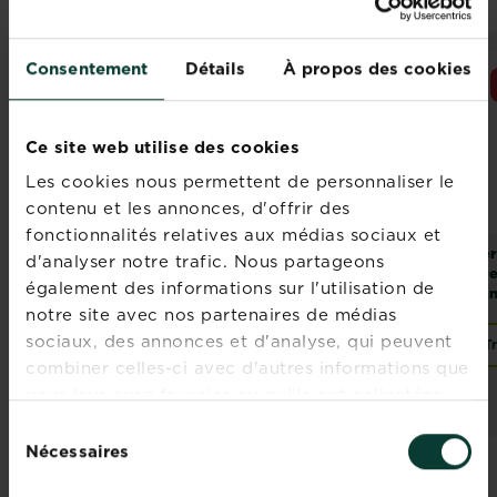
Consentement
Détails
À propos des cookies
Ce site web utilise des cookies
Les cookies nous permettent de personnaliser le
contenu et les annonces, d'offrir des
fonctionnalités relatives aux médias sociaux et
KB terreau plantes
KB terreau
Fer
d'analyser notre trafic. Nous partageons
fleuries et
rempotage sans
pre
également des informations sur l'utilisation de
géraniums sans
tourbe
san
tourbe
notre site avec nos partenaires de médias
sociaux, des annonces et d'analyse, qui peuvent
Trouver un magasin
Trouver un magasin
T
combiner celles-ci avec d'autres informations que
vous leur avez fournies ou qu'ils ont collectées
lors de votre utilisation de leurs services.
Sélection
Nécessaires
du
consentement