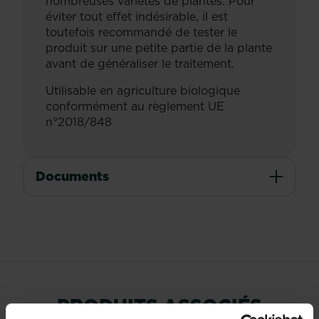
nombreuses variétés de plantes. Pour
éviter tout effet indésirable, il est
toutefois recommandé de tester le
produit sur une petite partie de la plante
avant de généraliser le traitement.
Utilisable en agriculture biologique
conformément au règlement UE
n°2018/848
Documents
PRODUITS ASSOCIÉS