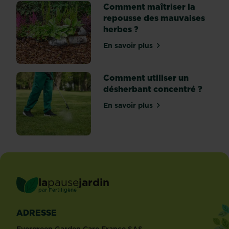
elles
Comment maîtriser la
produisent...
repousse des mauvaises
herbes ?
En savoir plus
sur Comment maîtriser la 
Comment utiliser un
désherbant concentré ?
En savoir plus
sur Comment utiliser un d
la
pause
jardin
®
par
Fertiligène
ADRESSE
Evergreen Garden Care France SAS