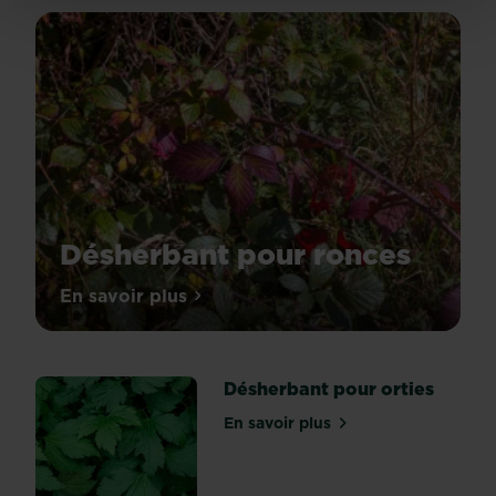
Désherbant pour ronces
Les
En savoir plus
sur Désherbant pour ronces
ronces
sont
des
Désherbant pour orties
mauvaises
herbes
En savoir plus
sur Désherbant pour ortie
communes
en
France