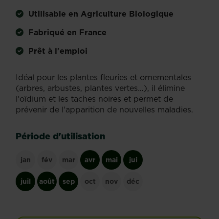
Utilisable en Agriculture Biologique
Fabriqué en France
Prêt à l'emploi
Idéal pour les plantes fleuries et ornementales
(arbres, arbustes, plantes vertes…), il élimine
l'oïdium et les taches noires et permet de
prévenir de l'apparition de nouvelles maladies.
Période d'utilisation
jan
fév
mar
avr
mai
jui
juil
août
sep
oct
nov
déc