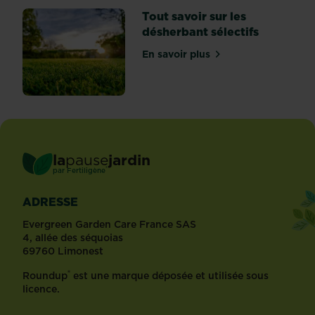
Tout savoir sur les
désherbant sélectifs
En savoir plus
sur Tout savoir sur les dés
la
pause
jardin
®
par
Fertiligène
ADRESSE
Evergreen Garden Care France SAS
4, allée des séquoias
69760 Limonest
®
Roundup
est une marque déposée et utilisée sous
licence.