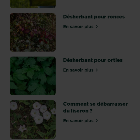
nom,
quelques
Désherbant pour ronces
puristes
discutent
En savoir plus
sur Désherbant pour ronc
encore,
le
végétal
met
Désherbant pour orties
tout
le
En savoir plus
sur Désherbant pour ortie
monde
d’accord
quant
à
sa
Comment se débarrasser
floraison
du liseron ?
!
En savoir plus
Différence
sur Comment se débarrasse
entre
le...