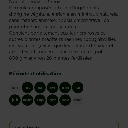
Nourrit pendant 3 mois.
Formule composée à base d'ingrédients
d'origine végétale, enrichie en minéraux naturels,
sans matière animale, spécialement travaillée
pour être sans mauvaise odeur.
Convient parfaitement aux lauriers roses et
autres plantes méditerranéennes (bougainvillier,
callistemon ...) ainsi que les plantes de haies et
arbustes à fleurs en pleine terre ou en pot.
650 g = environ 26 plantes fertilisées
Période d'utilisation
jan
fév
mar
avr
mai
jui
juil
août
sep
oct
nov
déc