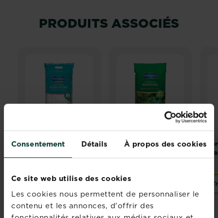
PRODUITS ASSOCIÉS
Consentement
Détails
À propos des cookies
Mon terreau poids
Fertiligène terreau
Fer
plume intérieur &
rempotage plantes
d'a
extérieur
vertes et fleuries
Ce site web utilise des cookies
Trouver un magasin
Acheter
T
Fertiligène terreau rem
Les cookies nous permettent de personnaliser le
contenu et les annonces, d'offrir des
fonctionnalités relatives aux médias sociaux et