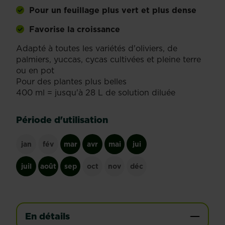
Pour un feuillage plus vert et plus dense
Favorise la croissance
Adapté à toutes les variétés d'oliviers, de
palmiers, yuccas, cycas cultivées et pleine terre
ou en pot
Pour des plantes plus belles
400 ml = jusqu'à 28 L de solution diluée
Période d'utilisation
jan
fév
mar
avr
mai
jui
juil
août
sep
oct
nov
déc
En détails