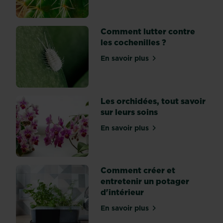
à
une
pièce
Comment lutter contre
permet
les cochenilles ?
de
En savoir plus
la
sur Comment lutter contre 
rendre
plus
agréable.
Les orchidées, tout savoir
On
sur leurs soins
sait
sûrement
En savoir plus
sur Les orchidées, tout sav
moins
que
ces
Comment créer et
mêmes
entretenir un potager
plantes
d'intérieur
contribuent
à
En savoir plus
sur Comment créer et entr
filtrer