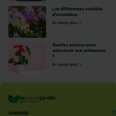
l’air
d’une
Les différentes variétés
habitation
d’orchidées
et,
En savoir plus
comme
sur Les différentes variét
le...
Quelles astuces pour
entretenir son anthurium
?
En savoir plus
sur Quelles astuces pour e
la
pause
jardin
®
par
Fertiligène
ADRESSE