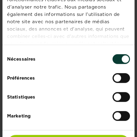
d'analyser notre trafic. Nous partageons
également des informations sur l'utilisation de
notre site avec nos partenaires de médias
Rejoignez la
sociaux, des annonces et d'analyse, qui peuvent
newsletter La
combiner celles-ci avec d'autres informations que
Pause Jardin
vous leur avez fournies ou qu'ils ont collectées
lors de votre utilisation de leurs services.
Sélection
Recevez des conseils sur-
Nécessaires
du
mesure directement dans
consentement
votre boîte mail
Préférences
S'inscrire
Statistiques
Marketing
CONSEILS ET INSPIRATIONS