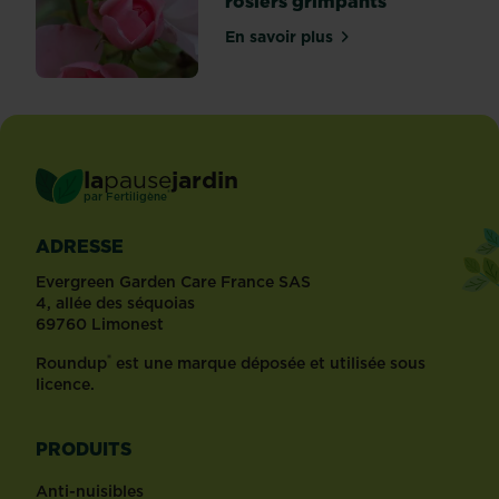
rosiers grimpants
En savoir plus
sur Conseils pour l'entreti
la
pause
jardin
®
par
Fertiligène
ADRESSE
Evergreen Garden Care France SAS
4, allée des séquoias
69760 Limonest
®
Roundup
est une marque déposée et utilisée sous
licence.
PRODUITS
Anti-nuisibles