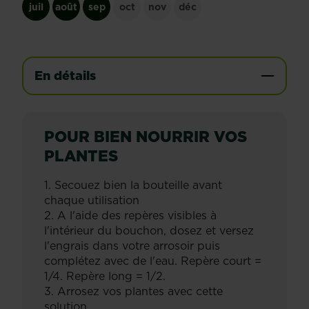
juil
août
sep
oct
nov
déc
En détails
POUR BIEN NOURRIR VOS
PLANTES
1. Secouez bien la bouteille avant
chaque utilisation
2. A l'aide des repères visibles à
l'intérieur du bouchon, dosez et versez
l'engrais dans votre arrosoir puis
complétez avec de l'eau. Repère court =
1/4. Repère long = 1/2.
3. Arrosez vos plantes avec cette
solution.