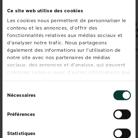
Ce site web utilise des cookies
Les cookies nous permettent de personnaliser le
Fertiligène terre
Fertiligène terreau
KB 
contenu et les annonces, d'offrir des
végétale enrichie
universel sans
pot
fonctionnalités relatives aux médias sociaux et
sans tourbe
tourbe
to
d'analyser notre trafic. Nous partageons
également des informations sur l'utilisation de
Trouver un magasin
Acheter
T
Fertiligène terreau uni
notre site avec nos partenaires de médias
sociaux, des annonces et d'analyse, qui peuvent
combiner celles-ci avec d'autres informations que
vous leur avez fournies ou qu'ils ont collectées
lors de votre utilisation de leurs services.
Sélection
Rejoignez la
Nécessaires
du
consentement
newsletter La
Pause Jardin
Préférences
Recevez des conseils sur-
Statistiques
mesure directement dans