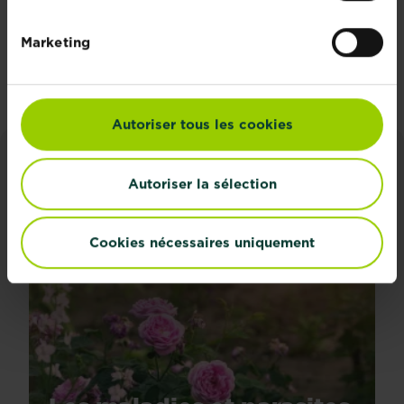
votre boîte mail
Marketing
S'inscrire
Autoriser tous les cookies
CONSEILS ET INSPIRATIONS
Autoriser la sélection
Découvrez tous les articles
Cookies nécessaires uniquement