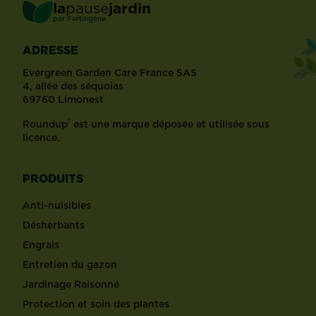
la
pause
jardin
®
par
Fertiligène
ADRESSE
Evergreen Garden Care France SAS
4, allée des séquoias
69760 Limonest
®
Roundup
est une marque déposée et utilisée sous
licence.
PRODUITS
Anti-nuisibles
Désherbants
Engrais
Entretien du gazon
Jardinage Raisonné
Protection et soin des plantes