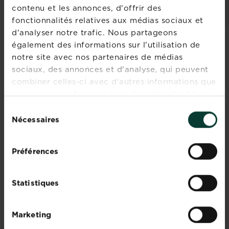
Comparez les
contenu et les annonces, d'offrir des
revendeurs et les
stocks
fonctionnalités relatives aux médias sociaux et
d'analyser notre trafic. Nous partageons
également des informations sur l'utilisation de
notre site avec nos partenaires de médias
sociaux, des annonces et d'analyse, qui peuvent
Rejoignez la
combiner celles-ci avec d'autres informations que
vous leur avez fournies ou qu'ils ont collectées
newsletter La
lors de votre utilisation de leurs services.
Sélection
Pause Jardin
Nécessaires
du
Recevez des conseils sur-
consentement
mesure directement dans
Préférences
votre boîte mail
Statistiques
S'inscrire
Marketing