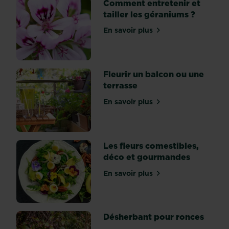
Comment entretenir et
la
tailler les géraniums ?
qualité
du
En savoir plus
sur Comment entretenir et 
sol
de
votre
jardin
Fleurir un balcon ou une
vous
terrasse
évitera
En savoir plus
des
sur Fleurir un balcon ou u
travaux
lourds
de
Les fleurs comestibles,
modification
déco et gourmandes
de
structure
En savoir plus
sur Les fleurs comestible
et
bien
des
Désherbant pour ronces
déboires
en