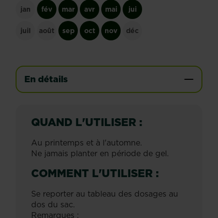
jan
fév
mar
avr
mai
jui
juil
août
sep
oct
nov
déc
En détails
QUAND L'UTILISER :
Au printemps et à l'automne.
Ne jamais planter en période de gel.
COMMENT L'UTILISER :
Se reporter au tableau des dosages au
dos du sac.
Remarques :