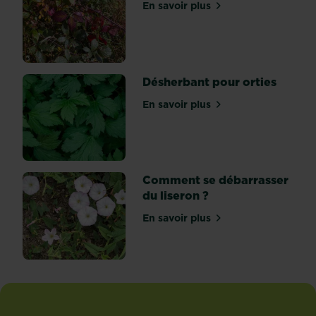
En savoir plus
sur Désherbant pour ronc
vous
permettant
de
sélectionner
les
Désherbant pour orties
plantes
En savoir plus
vivaces...
sur Désherbant pour ortie
Comment se débarrasser
du liseron ?
En savoir plus
sur Comment se débarrasse