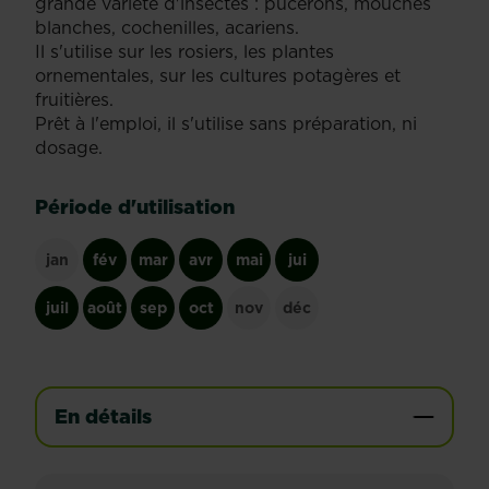
grande variété d'insectes : pucerons, mouches
blanches, cochenilles, acariens.
Il s'utilise sur les rosiers, les plantes
ornementales, sur les cultures potagères et
fruitières.
Prêt à l'emploi, il s'utilise sans préparation, ni
dosage.
Période d'utilisation
jan
fév
mar
avr
mai
jui
juil
août
sep
oct
nov
déc
En détails