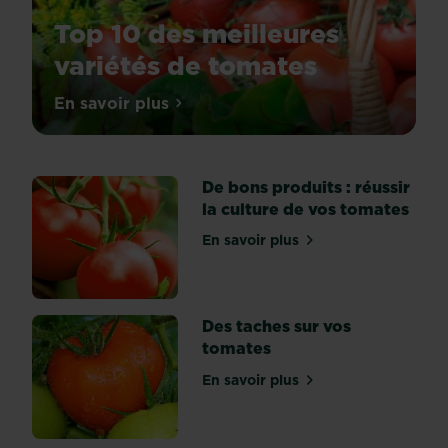
Top 10 des meilleures
variétés de tomates
Tomato'mania
En savoir plus
sur Top 10 des meilleures variétés de t
Et
qui
plus
De bons produits : réussir
est,
la culture de vos tomates
avec
l’arrivée
En savoir plus
sur De bons produits : réus
des
beaux
jours,
on
Des taches sur vos
en
tomates
rêve
En savoir plus
à
sur Des taches sur vos to
toutes
les