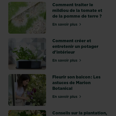
sauces.
Comment traiter le
Et
mildiou de la tomate et
ça
de la pomme de terre ?
tombe
bien,
En savoir plus
sur Comment traiter le mil
c’est
le
Comment créer et
moment
entretenir un potager
d’installer
d'intérieur
vos
pieds
En savoir plus
sur Comment créer et entr
de
tomates
au
Fleurir son balcon : Les
jardin
astuces de Marion
en
Botanical
pleine
En savoir plus
terre,
sur Fleurir son balcon : Le
ou
sur
Conseils sur la plantation,
le...