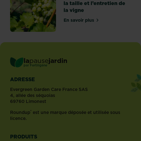
la taille et l’entretien de
la vigne
En savoir plus
sur Conseils sur la plantatio
la
pause
jardin
®
par
Fertiligène
ADRESSE
Evergreen Garden Care France SAS
4, allée des séquoias
69760 Limonest
®
Roundup
est une marque déposée et utilisée sous
licence.
PRODUITS