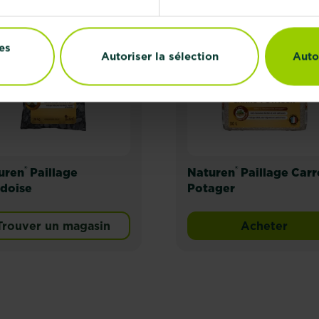
es
Autoriser la sélection
Auto
®
®
uren
Paillage
Naturen
Paillage Carr
rdoise
Potager
Trouver un magasin
Acheter
Naturen® 