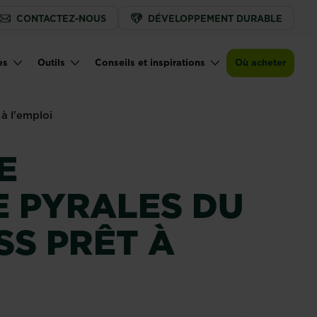
CONTACTEZ-NOUS
DÉVELOPPEMENT DURABLE
Acheter
Trouver un magasin
Fertiligène insecticide pyrales du buis expre
es
Outils
Conseils et inspirations
Où acheter
 à l'emploi
E
E PYRALES DU
SS PRÊT À