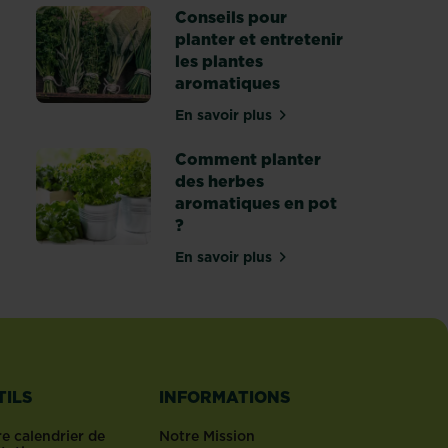
Conseils pour
planter et entretenir
les plantes
aromatiques
En savoir plus
ù planter des herbes aromatiques ou aromates ?
sur Conseils pour planter et e
Comment planter
des herbes
aromatiques en pot
?
En savoir plus
 aromatiques médiévales et leurs vertus
sur Comment planter des herb
TILS
INFORMATIONS
e calendrier de
Notre Mission