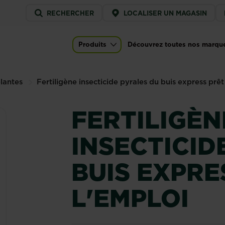
Service
RECHERCHER
LOCALISER UN MAGASIN
menu
rales du buis express prêt à l'emploi
Produits
Découvrez toutes nos marqu
es)
Main navigation
plantes
Fertiligène insecticide pyrales du buis express prêt
FERTILIGÈN
INSECTICID
BUIS EXPRE
L'EMPLOI