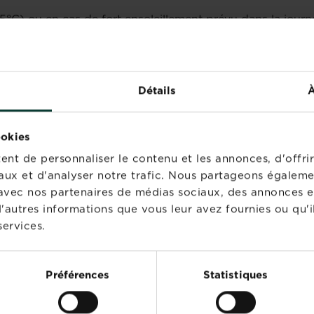
25°C) ou en cas de fort ensoleillement prévu dans la journ
es matériaux.
onformément au règlement UE n°2018/848
Détails
À
ookies
nt de personnaliser le contenu et les annonces, d'offrir
aux et d'analyser notre trafic. Nous partageons égaleme
te avec nos partenaires de médias sociaux, des annonces e
'autres informations que vous leur avez fournies ou qu'il
services.
PRODUITS ASSOCIÉS
Préférences
Statistiques