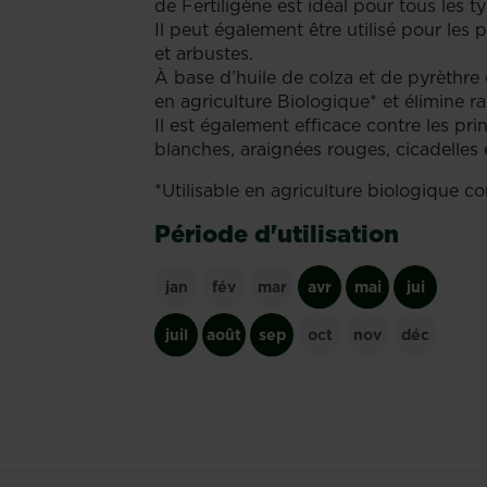
de Fertiligène est idéal pour tous les t
Il peut également être utilisé pour les p
et arbustes.
À base d’huile de colza et de pyrèthre (
en agriculture Biologique* et élimine r
Il est également efficace contre les pr
blanches, araignées rouges, cicadelles 
*Utilisable en agriculture biologique
Période d'utilisation
jan
fév
mar
avr
mai
jui
juil
août
sep
oct
nov
déc