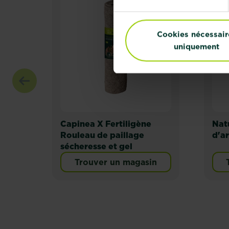
Cookies nécessair
uniquement
Capinea X Fertiligène
Nat
Rouleau de paillage
d'a
sécheresse et gel
Trouver un magasin