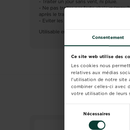
- Traiter un jour sans vent, ni pluie.
- Ne pas traiter par forte chaleur (max 
après le traitement.
- Eviter les projections sur les murs et l
Utilisable en agriculture biologique c
Consentement
Ce site web utilise des c
Les cookies nous permette
relatives aux médias soci
l'utilisation de notre si
combiner celles-ci avec d
votre utilisation de leurs 
Sélection
Nécessaires
du
consentement