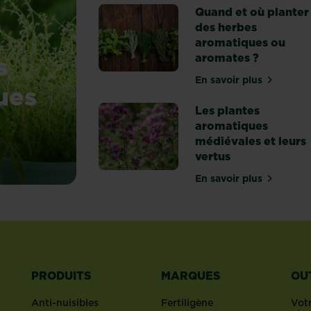
Quand et où planter
des herbes
aromatiques ou
s
aromates ?
En savoir plus
sur Quand et o
ues
Les plantes
aromatiques
médiévales et leurs
vertus
aromatiques sur un balcon ?
En savoir plus
sur Les plantes
PRODUITS
MARQUES
OU
Anti-nuisibles
Fertiligène
Votr