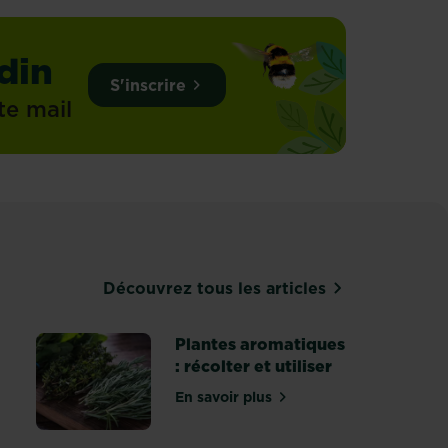
din
S'inscrire
te mail
Découvrez tous les articles
Plantes aromatiques
: récolter et utiliser
En savoir plus
sur Plantes aromatiques : récol
, nos meilleures amies du maintien de la santé