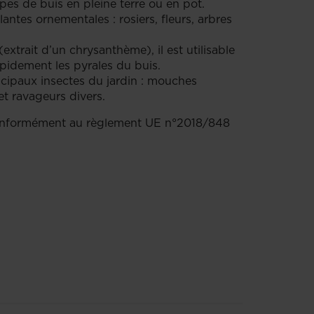
ypes de buis en pleine terre ou en pot.
lantes ornementales : rosiers, fleurs, arbres
extrait d’un chrysanthème), il est utilisable
apidement les pyrales du buis.
incipaux insectes du jardin : mouches
et ravageurs divers.
 conformément au règlement UE n°2018/848