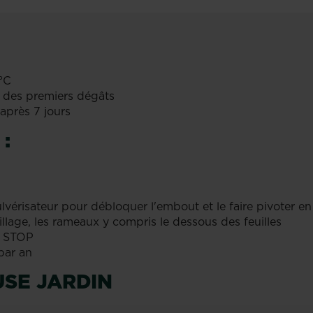
°C
ou des premiers dégâts
 après 7 jours
:
vérisateur pour débloquer l'embout et le faire pivoter en 
uillage, les rameaux y compris le dessous des feuilles
ur STOP
par an
USE JARDIN