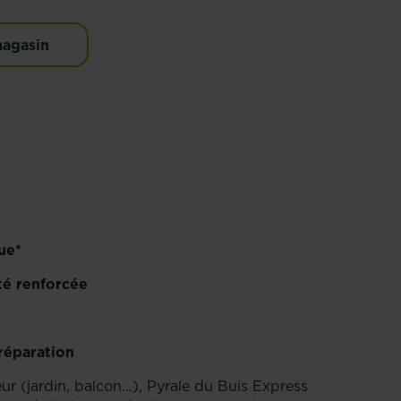
yrales du buis express prêt à l'emploi
magasin
ue*
té renforcée
préparation
eur (jardin, balcon…), Pyrale du Buis Express