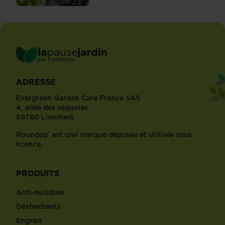
la
pause
jardin
®
par
Fertiligène
ADRESSE
Evergreen Garden Care France SAS
4, allée des séquoias
69760 Limonest
®
Roundup
est une marque déposée et utilisée sous
licence.
PRODUITS
Anti-nuisibles
Désherbants
Engrais