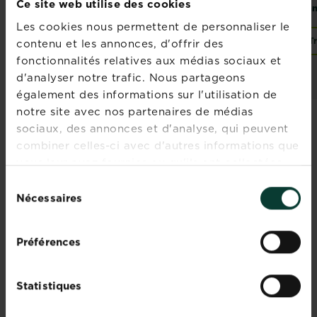
Ce site web utilise des cookies
géraniums sans
tourbe
san
tourbe
Les cookies nous permettent de personnaliser le
Trouver un magasin
Trouver un magasin
T
contenu et les annonces, d'offrir des
fonctionnalités relatives aux médias sociaux et
d'analyser notre trafic. Nous partageons
également des informations sur l'utilisation de
notre site avec nos partenaires de médias
sociaux, des annonces et d'analyse, qui peuvent
combiner celles-ci avec d'autres informations que
vous leur avez fournies ou qu'ils ont collectées
Rejoignez la
lors de votre utilisation de leurs services.
Sélection
Nécessaires
newsletter La
du
consentement
Pause Jardin
Préférences
Recevez des conseils sur-
mesure directement dans
votre boîte mail
Statistiques