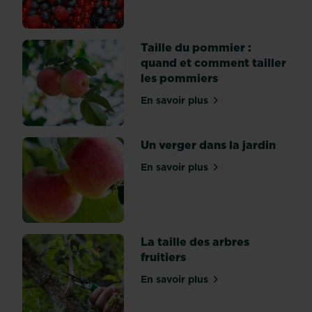
pieds
de
vigne
Taille du pommier :
dans
quand et comment tailler
le
les pommiers
jardin.
En savoir plus
sur Taille du pommier : qu
Un verger dans la jardin
En savoir plus
sur Un verger dans la jardi
La taille des arbres
fruitiers
En savoir plus
sur La taille des arbres frui