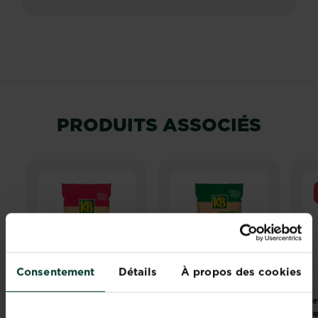
PRODUITS ASSOCIÉS
Consentement
Détails
À propos des cookies
KB terreau plantes
KB terreau
Fer
fleuries et
rempotage sans
pre