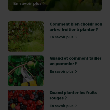
Découvrez
En savoir plus
sur Conseils sur la plantation, la taille e
notre
guide
des
Comment bien choisir son
différentes
arbre fruitier à planter ?
variétés
de
En savoir plus
sur Comment bien choisir so
vignes
ainsi
que
des
Quand et comment tailler
conseils
un pommier ?
pour
En savoir plus
les
sur Quand et comment tail
entretenir,
les
tailler
Quand planter les fruits
et
rouges ?
planter
des
En savoir plus
sur Quand planter les fruit