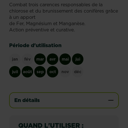
Combat trois carences responsables de la
chlorose et du brunissement des conifères grâce
à un apport
de Fer, Magnésium et Manganèse.
Action préventive et curative.
Période d'utilisation
jan
fév
mar
avr
mai
jui
juil
août
sep
oct
nov
déc
En détails
QUAND L'UTILISER :