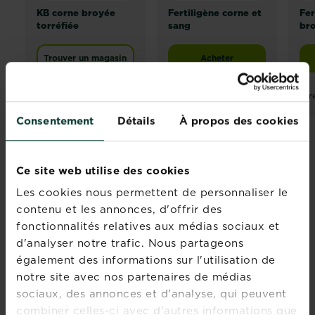
KB corne broyée
Fertiligène corne et
Fer
torréfiée
sang
br
Trouver un magasin
Acheter
Fertiligène corne et sa
Comparez les
revendeurs et les
r
stocks
Consentement
Détails
À propos des cookies
Ce site web utilise des cookies
Rejoignez la
Les cookies nous permettent de personnaliser le
contenu et les annonces, d'offrir des
newsletter La
fonctionnalités relatives aux médias sociaux et
Pause Jardin
d'analyser notre trafic. Nous partageons
également des informations sur l'utilisation de
Recevez des conseils sur-
notre site avec nos partenaires de médias
mesure directement dans
sociaux, des annonces et d'analyse, qui peuvent
votre boîte mail
combiner celles-ci avec d'autres informations que