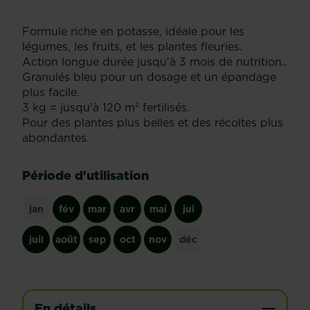
Formule riche en potasse, idéale pour les
légumes, les fruits, et les plantes fleuries.
Action longue durée jusqu'à 3 mois de nutrition..
Granulés bleu pour un dosage et un épandage
plus facile.
3 kg = jusqu'à 120 m² fertilisés.
Pour des plantes plus belles et des récoltes plus
abondantes.
Période d'utilisation
jan
fév
mar
avr
mai
jui
juil
août
sep
oct
nov
déc
En détails