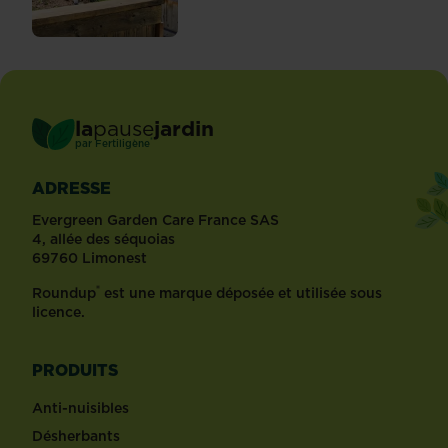
la
pause
jardin
®
par
Fertiligène
ADRESSE
Evergreen Garden Care France SAS
4, allée des séquoias
69760 Limonest
®
Roundup
est une marque déposée et utilisée sous
licence.
PRODUITS
Anti-nuisibles
Désherbants