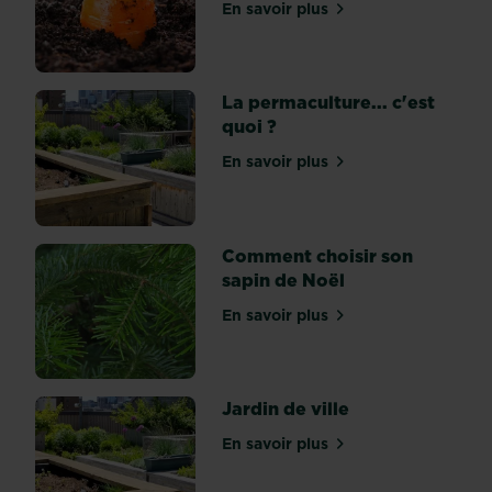
c’est
En savoir plus
sur Culture des carottes :
ça
?
L'hydroponie
La permaculture... c'est
...
quoi ?
c'est
quoi
En savoir plus
sur La permaculture... c'es
?
L’
hydroponie,
c’est
Comment choisir son
de
sapin de Noël
la
En savoir plus
culture
sur Comment choisir son s
hors
sol...
Jardin de ville
En savoir plus
sur Jardin de ville