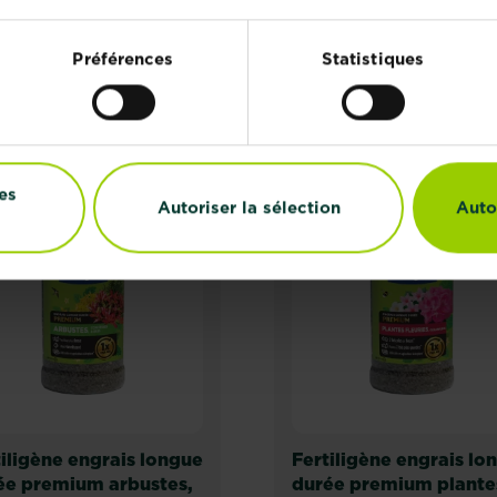
PRODUITS ASSOCIÉS
Préférences
Statistiques
NOUVEAU
NOUVEAU
es
Autoriser la sélection
Auto
iligène engrais longue
Fertiligène engrais lo
ée premium arbustes,
durée premium plante