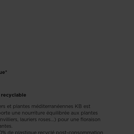
ue*
 recyclable
iers et plantes méditerranéennes KB est
orte une nourriture équilibrée aux plantes
villiers, lauriers roses...) pour une floraison
antes.
100% de plastique recyclé post-consommation