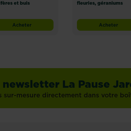
fères et buis
fleuries, géraniums
Acheter
Acheter
Fertiligène engrais longue durée premium agrumes et plantes méditerranéennes
Fertiligè
Fertil
 newsletter La Pause Jar
s sur-mesure directement dans votre boî