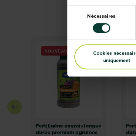
Sélection
Nécessaires
du
consentement
NOUVEAU
Cookies nécessair
uniquement
Fertiligène engrais longue
Fert
durée premium agrumes
dur