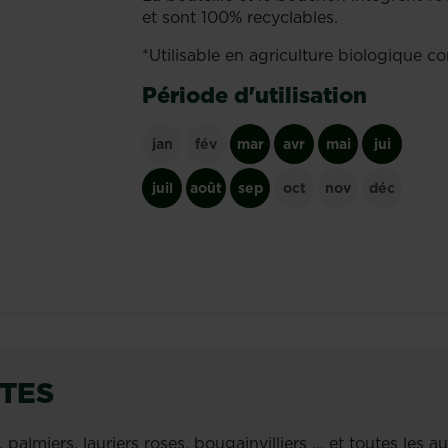
et sont 100% recyclables.
*Utilisable en agriculture biologique
Période d'utilisation
jan
fév
mar
avr
mai
jui
juil
août
sep
oct
nov
déc
TES
 palmiers, lauriers roses, bougainvilliers ... et toutes les 