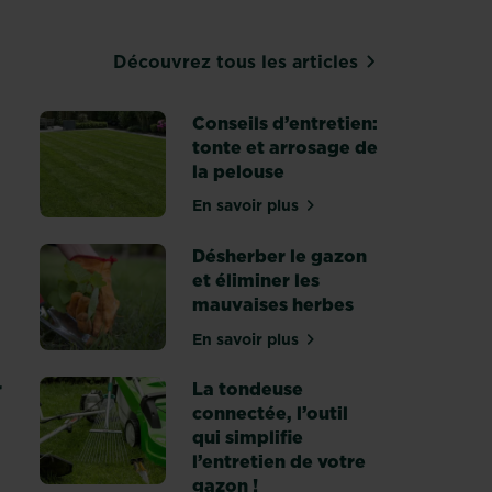
Découvrez tous les articles
Conseils d’entretien:
tonte et arrosage de
la pelouse
 quand aérer sa pelouse
En savoir plus
sur Conseils d’entretien: tont
Désherber le gazon
et éliminer les
mauvaises herbes
En savoir plus
identifier, résoudre les problèmes
sur Désherber le gazon et éli
r
La tondeuse
connectée, l’outil
qui simplifie
l’entretien de votre
tretenir et obtenir un gazon parfait
gazon !