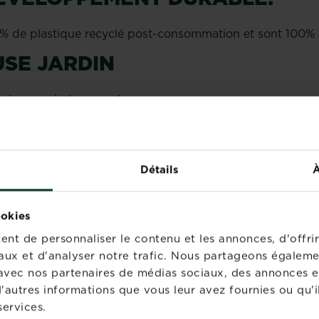
0% de plastique recyclé post-consommation et sont 100% 
USE JARDIN
aines après le rempotage.
sance.
un paillage minéral sur la terre pour stabiliser le pot.
Détails
À
conformément au règlement UE n°2018/848
et les informations concernant le produit
ookies
nt de personnaliser le contenu et les annonces, d'offrir
aux et d'analyser notre trafic. Nous partageons égaleme
te avec nos partenaires de médias sociaux, des annonces e
'autres informations que vous leur avez fournies ou qu'il
services.