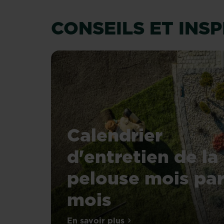
CONSEILS ET INS
Calendrier
d'entretien de la
pelouse mois pa
mois
Dans
En savoir plus