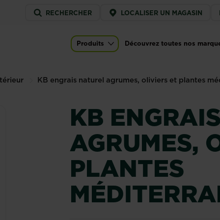
Service
RECHERCHER
LOCALISER UN MAGASIN
menu
es, oliviers et plantes méditerranéennes
Produits
Découvrez toutes nos marqu
Main navigation
térieur
KB engrais naturel agrumes, oliviers et plantes m
KB ENGRAI
AGRUMES, O
PLANTES
MÉDITERRA