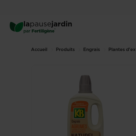
Skip
to
main
KB engrais naturel agrum
la
pause
jardin
content
1 L (Autres tailles disponibles)
®
par
Fertiligène
Breadcrumbs
Accueil
Produits
Engrais
Plantes d'ex