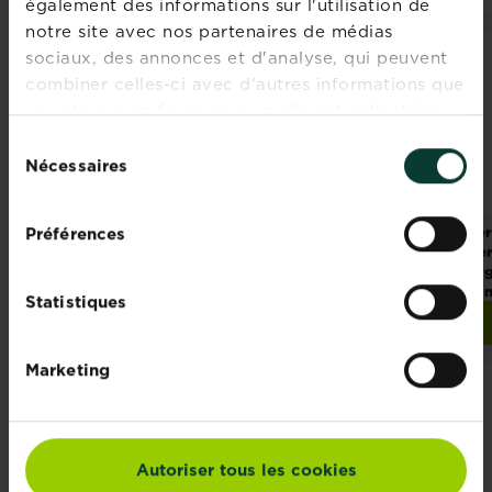
également des informations sur l'utilisation de
notre site avec nos partenaires de médias
sociaux, des annonces et d'analyse, qui peuvent
combiner celles-ci avec d'autres informations que
vous leur avez fournies ou qu'ils ont collectées
lors de votre utilisation de leurs services.
Sélection
Nécessaires
du
consentement
Fertiligène engrais
Fertiligène engrais
Fer
Préférences
tomates
tomates, légumes
pe
et herbes
org
aromatiques
to
Statistiques
Trouver un magasin
Trouver un magasin
Marketing
Autoriser tous les cookies
Rejoignez la