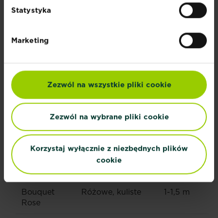
Statystyka
Arborescens
białe
1-2 m
Heteromalla
białe
1-2 m
Marketing
Shugert
Różowe lub
1,2 m
niebieskie (po
zakwaszeniu)
Zezwól na wszystkie pliki cookie
Serrata
Różowe,
1,2 m
niebieskie
Zezwól na wybrane pliki cookie
Fantasia
Limonowo różowe
1,2 m
Korzystaj wyłącznie z niezbędnych plików
Peniculata
Białe, czerwone,
1,2-2 m
cookie
różowe
Bouquet
Różowe, kuliste
1-1,5 m
Rose