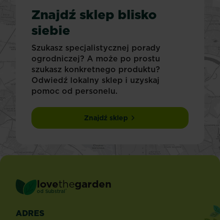
Znajdź sklep blisko
siebie
Szukasz specjalistycznej porady
ogrodniczej? A może po prostu
szukasz konkretnego produktu?
Odwiedź lokalny sklep i uzyskaj
pomoc od personelu.
Znajdź sklep
love
the
garden
®
od
Substral
ADRES