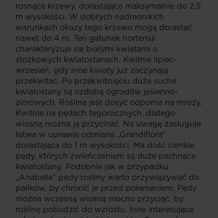
rosnące krzewy, dorastające maksymalnie do 2,5
m wysokości. W dobrych nadmorskich
warunkach okazy tego krzewu mogą dorastać
nawet do 4 m. Ten gatunek hortensji
charakteryzuje się białymi kwiatami o
stożkowych kwiatostanach. Kwitnie lipiec-
wrzesień, gdy inne kwiaty już zaczynają
przekwitać. Po przekwitnięciu duże suche
kwiatostany są ozdobą ogrodów jesienno-
zimowych. Roślina jest dosyć odporna na mrozy.
Kwitnie na pędach tegorocznych, dlatego
wiosną można ją przycinać. Na uwagę zasługuje
łatwa w uprawie odmiana „Grandiflora”
dorastająca do 1 m wysokości. Ma dość cienkie
pędy, których zwieńczeniem są duże pachnące
kwiatostany. Podobnie jak w przypadku
„Anabelle” pędy rośliny warto przywiązywać do
palików, by chronić je przed połamaniem. Pędy
można wczesną wiosną mocno przyciąć, by
roślinę pobudzić do wzrostu. Inne interesujące