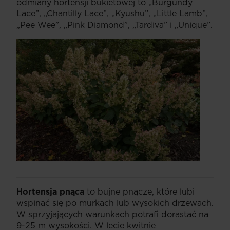
odmiany hortensji bukietowej to „Burgundy
Lace”, „Chantilly Lace”, „Kyushu”, „Little Lamb”,
„Pee Wee”, „Pink Diamond”, „Tardiva” i „Unique”.
Hortensja pnąca
to bujne pnącze, które lubi
wspinać się po murkach lub wysokich drzewach.
W sprzyjających warunkach potrafi dorastać na
9-25 m wysokości. W lecie kwitnie