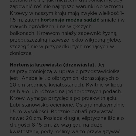
zapewnić roślinie najlepsze warunki do wzrostu.
Krzewy w naszym kraju mają zwykle wielkość 1-
1,5 m, zatem
hortensje można sadzić
śmiało i w
małych ogródkach, i na większych
balkonach. Krzewom należy zapewnić żyzną,
przepuszczalną i zawsze lekko wilgotną glebę,
szczególnie w przypadku tych rosnących w
doniczce.
Hortensja krzewiasta (drzewiasta).
Jej
najprzyjemniejszą w uprawie przedstawicielką
jest „Anabelle”, o olbrzymich, dorastających o
20 cm średnicy, kwiatostanach. Kwitnie w lipcu
na biało lub różowo na jednorocznych pędach.
Krzew wymaga przycięcia po przekwitnięciu.
Lubi stanowisko ocienione. Osiąga maksymalnie
1,5 m wysokości. Rocznie potrafi przyrastać
nawet 20 cm. Posiada długie, eliptyczne liście o
długości 8-15 cm. Ze względu na duże
kwiatostany, pędy rośliny warto przywiązywać