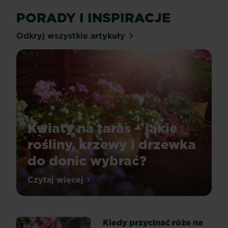
PORADY I INSPIRACJE
Odkryj wszystkie artykuły
Kwiaty na taras – jakie
rośliny, krzewy i drzewka
do donic wybrać?
Wybór
Czytaj więcej
Kwiaty na taras – jakie rośliny, krzewy 
roślin
na
taras
Kiedy przycinać róże na
lub