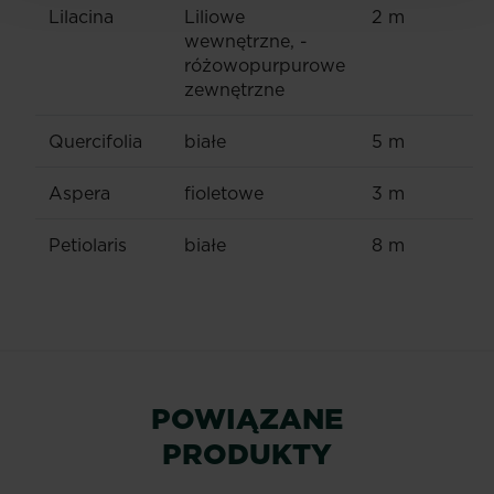
Lilacina
Liliowe
2 m
wewnętrzne, -
różowopurpurowe
zewnętrzne
Quercifolia
białe
5 m
Aspera
fioletowe
3 m
Petiolaris
białe
8 m
POWIĄZANE
PRODUKTY