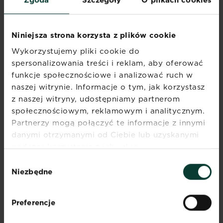
zakwaszeniu)
Horvack
Seledynowo-
0,9 m
Niniejsza strona korzysta z plików cookie
różowe lub
Wykorzystujemy pliki cookie do
niebieskie
spersonalizowania treści i reklam, aby oferować
funkcje społecznościowe i analizować ruch w
Peace
Białe, podwójne
0,9 m
naszej witrynie. Informacje o tym, jak korzystasz
REI14
Białe płatki z
0,9 m
z naszej witryny, udostępniamy partnerom
różowym lub
społecznościowym, reklamowym i analitycznym.
niebieskim
Partnerzy mogą połączyć te informacje z innymi
paskiem
danymi otrzymanymi od Ciebie lub uzyskanymi
podczas korzystania z ich usług.
Maltisse
Czerwone,
0,9 m
Wybór
purpurowe po
Niezbędne
zgody
kwitnieniu
Macrophylla
Białe, różowe,
1-2 m
Preferencje
niebieskie