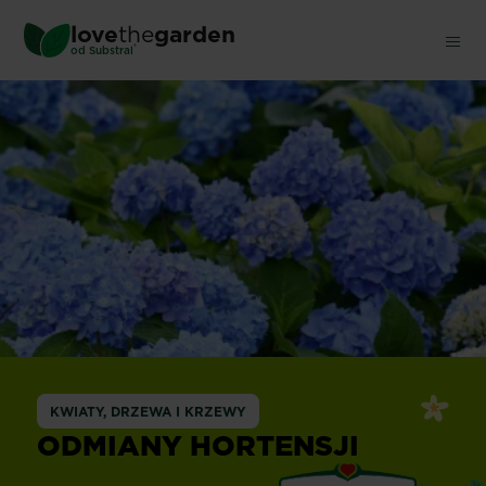
Skip
love
the
garden
to
®
od
Substral
main
content
KWIATY, DRZEWA I KRZEWY
ODMIANY HORTENSJI