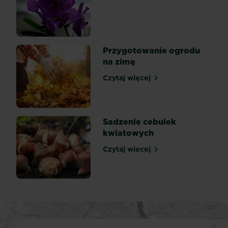
od
wczesnej
wiosny
do
późnej
Przygotowanie ogrodu
jesieni,
na zimę
gdy...
Czytaj więcej
Przygotowanie ogrodu na 
Sadzenie cebulek
kwiatowych
Czytaj więcej
Sadzenie cebulek kwiatow