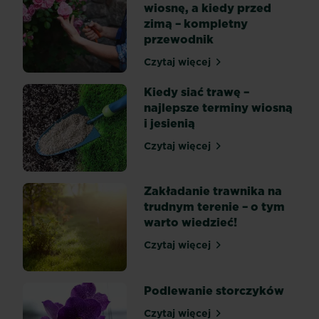
wiosnę, a kiedy przed
balkon
zimą – kompletny
nie
przewodnik
powinien
być
Czytaj więcej
Kiedy przycinać róże na w
dziełem
przypadku.
Kiedy siać trawę –
Kwiaty
najlepsze terminy wiosną
na
i jesienią
taras
Czytaj więcej
powinny
Kiedy siać trawę – najlepsz
cieszyć
oko
Zakładanie trawnika na
domowników
trudnym terenie – o tym
i
warto wiedzieć!
gości
przez
Czytaj więcej
Zakładanie trawnika na tr
cały
sezon,
Podlewanie storczyków
a
przynajmniej
Czytaj więcej
Podlewanie storczyków