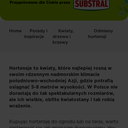
Przygotowane dla Ciebie przez
®
Substral
Home
Porady i
Kwiaty,
Odmiany
inspiracje
drzewa i
hortensji
krzewy
Hortensje to kwiaty, które najlepiej rosną w
swoim rdzennym nadmorskim klimacie
południowo-wschodniej Azji, gdzie potrafią
osiągnąć 5-8 metrów wysokości. W Polsce nie
dorastają do tak spektakularnych rozmiarów,
ale ich wielkie, obfite kwiatostany i tak robią
wrażenie.
Kupując hortensję do ogrodu lub na taras, warto
zastanowić się, jak miejscem dysponujemy, aby