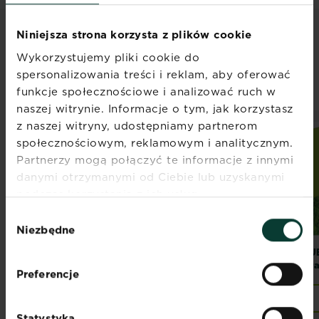
Niniejsza strona korzysta z plików cookie
POWIĄZANE
Wykorzystujemy pliki cookie do
PRODUKTY
spersonalizowania treści i reklam, aby oferować
funkcje społecznościowe i analizować ruch w
naszej witrynie. Informacje o tym, jak korzystasz
z naszej witryny, udostępniamy partnerom
społecznościowym, reklamowym i analitycznym.
Partnerzy mogą połączyć te informacje z innymi
danymi otrzymanymi od Ciebie lub uzyskanymi
podczas korzystania z ich usług.
Wybór
Niezbędne
zgody
SUBSTRAL Nawóz
SUBSTRAL Nawóz
SU
Trawnik jesienny
do Trawnika z
Tra
Preferencje
Mchem
Znajdź sklep
Znajdź sklep
Statystyka