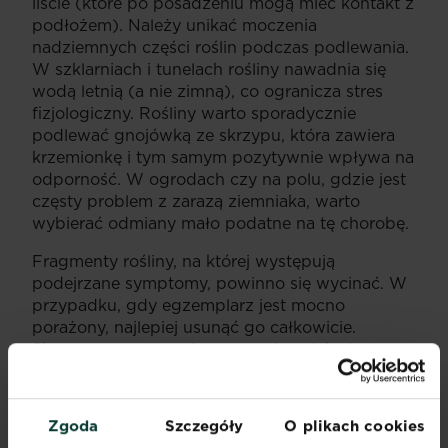
liście (które po posadzeniu mogą mieć kontakt z
podłożem). Należy unikać moczenia
nadziemnych części roślin podczas podlewania.
W szklarniach i tunelach rośliny nawadnia się
wodą letnią (a nie zimną), co ogranicza stres
fizjologiczny. Rośliny warto sporadycznie
podlewać gnojówką ze skrzypu, która zawiera
krzemionkę i tym samym pozytywnie wpływa na
odporność. W ogrodach czy na polu, gdzie jest
częsty problem z zarazą ziemniaka, warto
wybierać odmiany mało podatne na tę chorobę.
Fragmenty rośliny, na której występują
podejrzane symptomy, powinno się wycinać. W
przypadku, gdy egzemplarz jest mocno
porażony, najlepiej usunąć go całkowicie.
Skuteczne zwalczanie zarazy ziemniaka jest
możliwe przy szybkim rozpoznaniu i reakcji.
Organizm grzybopodobny może mocno
rozprzestrzenić się w ciągu zaledwie kilku dni.
Zgoda
Szczegóły
O plikach cookies