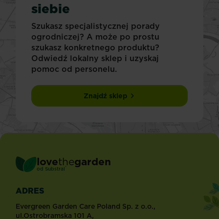
siebie
Szukasz specjalistycznej porady
ogrodniczej? A może po prostu
szukasz konkretnego produktu?
Odwiedź lokalny sklep i uzyskaj
pomoc od personelu.
Znajdź sklep
love
the
garden
®
od
Substral
ADRES
Evergreen Garden Care Poland Sp. z o.o.,
ul.Ostrobramska 101 A,