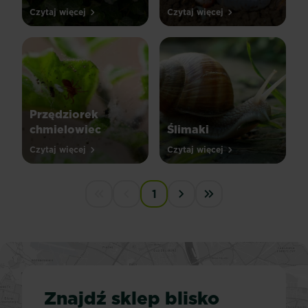
Czytaj więcej
Czytaj więcej
Przędziorek
chmielowiec
Ślimaki
Czytaj więcej
Czytaj więcej
PAGINATION
1
First disabled
Previous disabled
Next ›
Last »
Znajdź sklep blisko