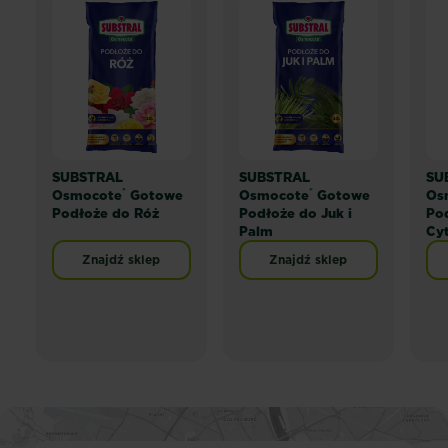
SUBSTRAL
SUBSTRAL
SU
®
®
Osmocote
Gotowe
Osmocote
Gotowe
Os
Podłoże do Róż
Podłoże do Juk i
Po
Palm
Cy
Znajdź sklep
Znajdź sklep