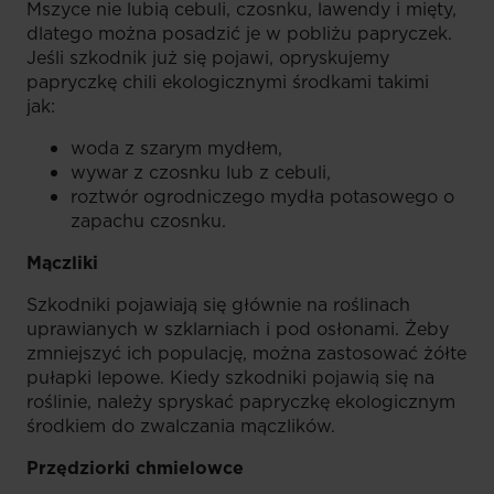
Mszyce nie lubią cebuli, czosnku, lawendy i mięty,
dlatego można posadzić je w pobliżu papryczek.
Jeśli szkodnik już się pojawi, opryskujemy
papryczkę chili ekologicznymi środkami takimi
jak:
woda z szarym mydłem,
wywar z czosnku lub z cebuli,
roztwór ogrodniczego mydła potasowego o
zapachu czosnku.
Mączliki
Szkodniki pojawiają się głównie na roślinach
uprawianych w szklarniach i pod osłonami. Żeby
zmniejszyć ich populację, można zastosować żółte
pułapki lepowe. Kiedy szkodniki pojawią się na
roślinie, należy spryskać papryczkę ekologicznym
środkiem do zwalczania mączlików.
Przędziorki chmielowce