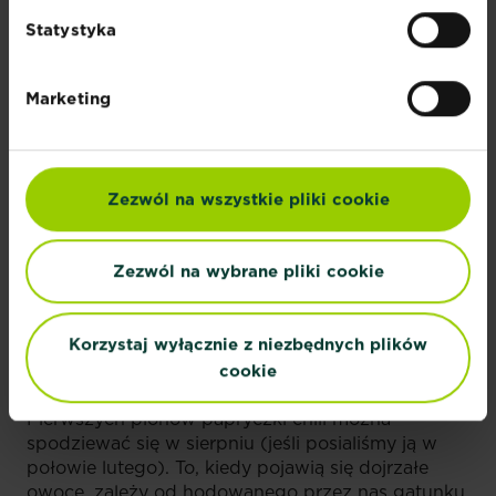
Statystyka
Marketing
Zezwól na wszystkie pliki cookie
Zezwól na wybrane pliki cookie
JAK I KIEDY ZBIERAĆ PAPRYCZKĘ
Korzystaj wyłącznie z niezbędnych plików
CHILI?
cookie
Pierwszych plonów papryczki chili można
spodziewać się w sierpniu (jeśli posialiśmy ją w
połowie lutego). To, kiedy pojawią się dojrzałe
owoce, zależy od hodowanego przez nas gatunku.