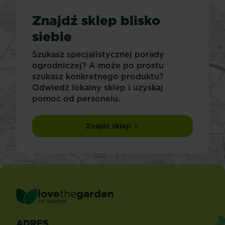
Znajdź sklep blisko
siebie
Szukasz specjalistycznej porady
ogrodniczej? A może po prostu
szukasz konkretnego produktu?
Odwiedź lokalny sklep i uzyskaj
pomoc od personelu.
Znajdź sklep
love
the
garden
®
od
Substral
ADRES