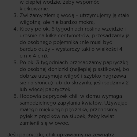
w ciepłej wodzie, żeby wspomóc
kiełkowanie.
Zwilżamy ziemię wodą – utrzymujemy ją stale
wilgotną, ale nie bardzo mokrą.
Kiedy po ok. 6 tygodniach roślina wzejdzie i
urośnie na kilka centymetrów, przesadzamy ją
do osobnego pojemnika (nie musi być
bardzo duży – wystarczy taki o wielkości 4
cm x 4 cm).
Po ok. 3 tygodniach przesadzamy papryczkę
do osobnej doniczki (najlepiej plastikowej, bo
dobrze utrzymuje wilgoć i szybko nagrzewa
się na słońcu) lub do skrzynki, jeśli sadzimy 2
lub więcej papryczek.
Hodowla papryczek chili w domu wymaga
samodzielnego zapylania kwiatów. Używając
małego miękkiego pędzelka, przenosimy
pyłek z pręcików na słupek, żeby kwiat
zamienił się w owoc.
Jeśli papryczkę chili uprawiamy na zewnątrz,