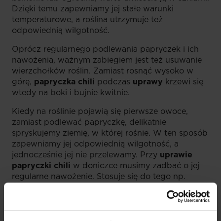
Dzięki temu zapewniamy jej stałe warunki
temperaturowe, a roślina utrzymuje też
odpowiednią wilgotność.
Oprócz regularnego podlewania papryczek i ich
nawożenia, ważnym zabiegiem jest też usuwanie
wierzchołków roślin. Zamiast rosnąć wysoko w
górę,
papryczka chili
podczas
uprawy
krzewi się
wtedy na boki i bujnie kwitnie.
Kiedy na roślinie pojawią się pierwsze owoce,
zamiast podlewać papryczkę, delikatnie
spryskujemy ziemię, w której rośnie. W ten sposób
zapewniamy jej odpowiednią wilgotność, a
jednocześnie jej nie przelewamy. Przy
uprawie
papryczki chili
w doniczce musimy zadbać o jej
regularne nawożenie. Stosuje się do tego np.
biohumus, dodając go do ziemi co ok. 2 tygodnie.
Uprawa chili
nie nastręcza problemów, o ile