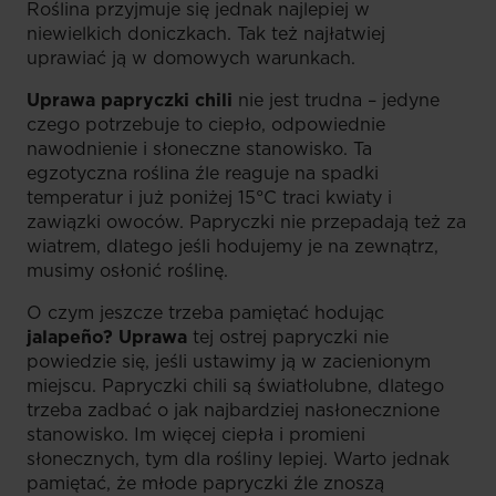
Roślina przyjmuje się jednak najlepiej w
niewielkich doniczkach. Tak też najłatwiej
uprawiać ją w domowych warunkach.
Uprawa papryczki chili
nie jest trudna – jedyne
czego potrzebuje to ciepło, odpowiednie
nawodnienie i słoneczne stanowisko. Ta
egzotyczna roślina źle reaguje na spadki
temperatur i już poniżej 15°C traci kwiaty i
zawiązki owoców. Papryczki nie przepadają też za
wiatrem, dlatego jeśli hodujemy je na zewnątrz,
musimy osłonić roślinę.
O czym jeszcze trzeba pamiętać hodując
jalapeño? Uprawa
tej ostrej papryczki nie
powiedzie się, jeśli ustawimy ją w zacienionym
miejscu. Papryczki chili są światłolubne, dlatego
trzeba zadbać o jak najbardziej nasłonecznione
stanowisko. Im więcej ciepła i promieni
słonecznych, tym dla rośliny lepiej. Warto jednak
pamiętać, że młode papryczki źle znoszą