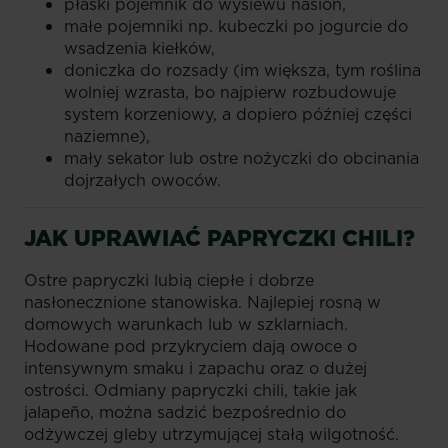
płaski pojemnik do wysiewu nasion,
małe pojemniki np. kubeczki po jogurcie do
wsadzenia kiełków,
doniczka do rozsady (im większa, tym roślina
wolniej wzrasta, bo najpierw rozbudowuje
system korzeniowy, a dopiero później części
naziemne),
mały sekator lub ostre nożyczki do obcinania
dojrzałych owoców.
JAK UPRAWIAĆ PAPRYCZKI CHILI?
Ostre papryczki lubią ciepłe i dobrze
nasłonecznione stanowiska. Najlepiej rosną w
domowych warunkach lub w szklarniach.
Hodowane pod przykryciem dają owoce o
intensywnym smaku i zapachu oraz o dużej
ostrości. Odmiany papryczki chili, takie jak
jalapeño, można sadzić bezpośrednio do
odżywczej gleby utrzymującej stałą wilgotność.