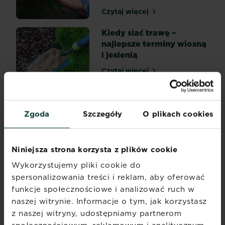
być
Czytaj więcej
Kiedy przycinać róże na w
dziełem
przypadku.
Kiedy siać trawę –
Kwiaty
najlepsze terminy wiosną
na
i jesienią
taras
Czytaj więcej
powinny
Kiedy siać trawę – najlepsz
cieszyć
oko
Zakładanie trawnika na
domowników
trudnym terenie – o tym
Zgoda
Szczegóły
O plikach cookies
i
warto wiedzieć!
gości
przez
Czytaj więcej
Zakładanie trawnika na tr
Niniejsza strona korzysta z plików cookie
cały
sezon,
Wykorzystujemy pliki cookie do
Podlewanie storczyków
a
spersonalizowania treści i reklam, aby oferować
przynajmniej
Czytaj więcej
funkcje społecznościowe i analizować ruch w
Podlewanie storczyków
od
naszej witrynie. Informacje o tym, jak korzystasz
wczesnej
z naszej witryny, udostępniamy partnerom
wiosny