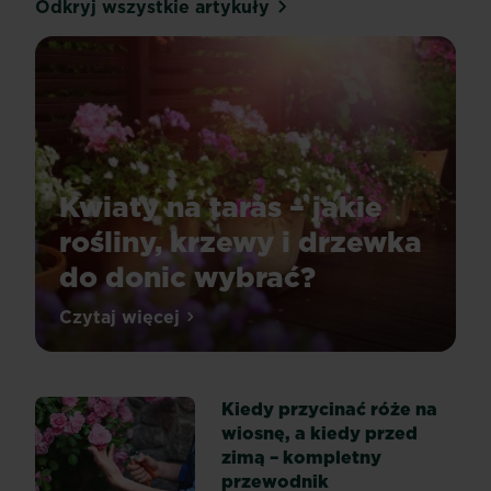
Odkryj wszystkie artykuły
Kwiaty na taras – jakie
rośliny, krzewy i drzewka
do donic wybrać?
Wybór
Czytaj więcej
Kwiaty na taras – jakie rośliny, krzewy 
roślin
na
taras
Kiedy przycinać róże na
lub
wiosnę, a kiedy przed
balkon
zimą – kompletny
nie
przewodnik
powinien