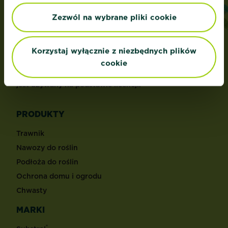
ADRES
Zezwól na wybrane pliki cookie
Evergreen Garden Care Poland Sp. z o.o.,
ul.Ostrobramska 101 A,
04-041 Warszawa,
Korzystaj wyłącznie z niezbędnych plików
Polska
cookie
Roundup® jest zarejestrowanym znakiem towarowym i
jest używany na podstawie licencji.
PRODUKTY
Trawnik
Nawozy do roślin
Podłoża do roślin
Ochrona domu i ogrodu
Chwasty
MARKI
®