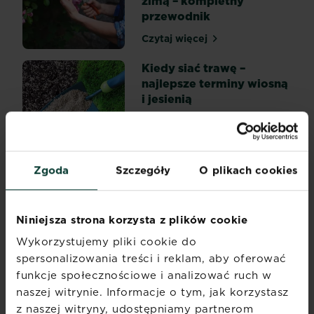
zimą – kompletny
nie
przewodnik
powinien
być
Czytaj więcej
Kiedy przycinać róże na w
dziełem
przypadku.
Kiedy siać trawę –
Kwiaty
najlepsze terminy wiosną
na
i jesienią
taras
Czytaj więcej
powinny
Kiedy siać trawę – najlepsz
cieszyć
oko
Zakładanie trawnika na
Zgoda
Szczegóły
O plikach cookies
domowników
trudnym terenie – o tym
i
warto wiedzieć!
gości
przez
Czytaj więcej
Niniejsza strona korzysta z plików cookie
Zakładanie trawnika na tr
cały
Wykorzystujemy pliki cookie do
sezon,
spersonalizowania treści i reklam, aby oferować
Podlewanie storczyków
a
funkcje społecznościowe i analizować ruch w
przynajmniej
Czytaj więcej
Podlewanie storczyków
naszej witrynie. Informacje o tym, jak korzystasz
od
z naszej witryny, udostępniamy partnerom
wczesnej