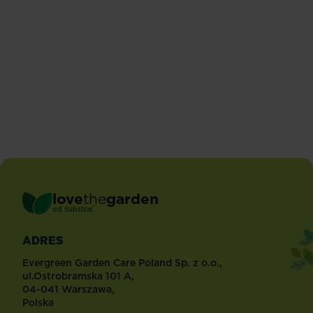
Ogórki
Borówka
Czytaj więcej
Czytaj więcej
love
the
garden
®
od
Substral
ADRES
Evergreen Garden Care Poland Sp. z o.o.,
ul.Ostrobramska 101 A,
04-041 Warszawa,
Polska