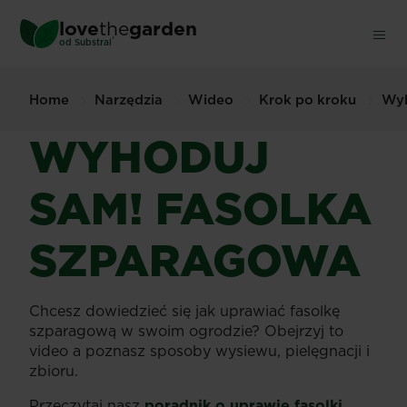
Skip
love
the
garden
to
®
od
Substral
main
content
Home
Narzędzia
Wideo
Krok po kroku
Wyh
WYHODUJ
SAM! FASOLKA
SZPARAGOWA
Chcesz dowiedzieć się jak uprawiać fasolkę
szparagową w swoim ogrodzie? Obejrzyj to
video a poznasz sposoby wysiewu, pielęgnacji i
zbioru.
Przeczytaj nasz
poradnik o uprawie fasolki