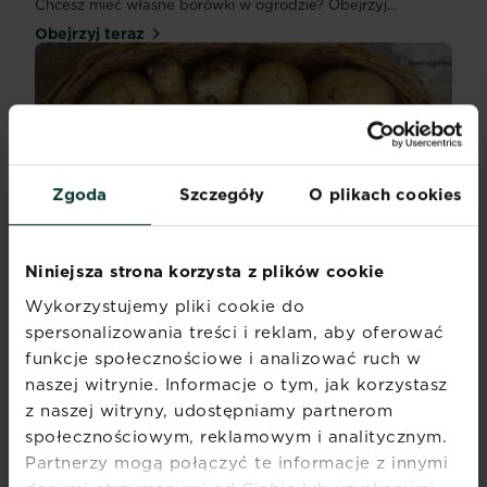
Chcesz mieć własne borówki w ogrodzie? Obejrzyj...
Obejrzyj teraz
Zgoda
Szczegóły
O plikach cookies
Niniejsza strona korzysta z plików cookie
Wykorzystujemy pliki cookie do
spersonalizowania treści i reklam, aby oferować
Wyhoduj sam! Młode ziemniaki
funkcje społecznościowe i analizować ruch w
Chcesz uprawiać młode ziemniaki w ogrodzie...
naszej witrynie. Informacje o tym, jak korzystasz
Obejrzyj teraz
z naszej witryny, udostępniamy partnerom
społecznościowym, reklamowym i analitycznym.
Partnerzy mogą połączyć te informacje z innymi