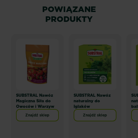
POWIĄZANE
PRODUKTY
SUBSTRAL Nawóz
SUBSTRAL Nawóz
SU
Magiczna Siła do
naturalny do
nat
Owoców i Warzyw
Iglaków
ba
Znajdź sklep
Znajdź sklep