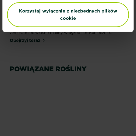
Korzystaj wyłącznie z niezbędnych plików
cookie
Wyhoduj sam! Maliny
Chcesz mieć własne maliny w ogrodzie? Koniecznie...
Obejrzyj teraz
POWIĄZANE ROŚLINY
Fasolka
szparagowa
Ziemniaki
Czytaj więcej
Czytaj więcej