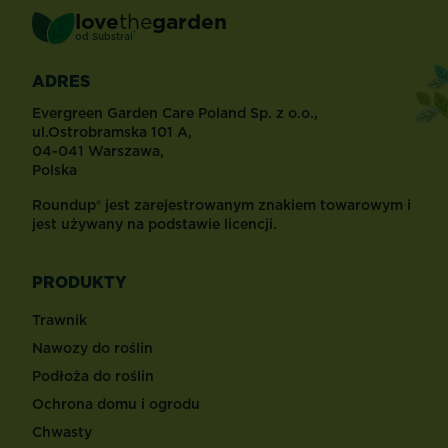
love
the
garden
®
od
Substral
ADRES
Evergreen Garden Care Poland Sp. z o.o.,
ul.Ostrobramska 101 A,
04-041 Warszawa,
Polska
Roundup® jest zarejestrowanym znakiem towarowym i
jest używany na podstawie licencji.
PRODUKTY
Trawnik
Nawozy do roślin
Podłoża do roślin
Ochrona domu i ogrodu
Chwasty