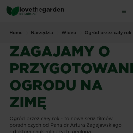
Skip
love
the
garden
to
®
od
Substral
main
content
Home
Narzędzia
Wideo
Ogród przez cały rok
ZAGAJAMY O
PRZYGOTOWAN
OGRODU NA
ZIMĘ
Ogród przez cały rok - to nowa seria filmów
poradniczych od Pana dr Artura Zagajewskiego
- doktora nauk rolniczych, geologa,