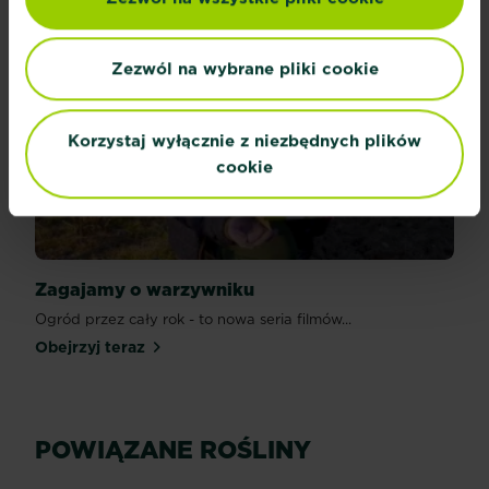
Zezwól na wybrane pliki cookie
Korzystaj wyłącznie z niezbędnych plików
cookie
Zagajamy o warzywniku
Ogród przez cały rok - to nowa seria filmów...
Obejrzyj teraz
POWIĄZANE ROŚLINY