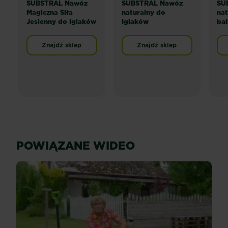
SUBSTRAL Nawóz
SUBSTRAL Nawóz
SU
Magiczna Siła
naturalny do
nat
Jesienny do Iglaków
Iglaków
ba
Znajdź sklep
Znajdź sklep
POWIĄZANE WIDEO