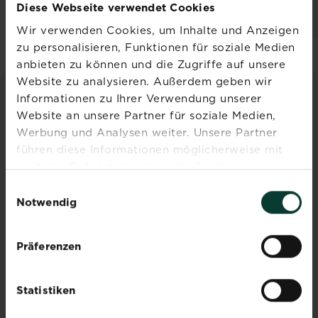
Händler und
Händler und
Diese Webseite verwendet Cookies
Verfügbarkeit
Verfügbarkeit
vergleichen
vergleichen
Wir verwenden Cookies, um Inhalte und Anzeigen
zu personalisieren, Funktionen für soziale Medien
anbieten zu können und die Zugriffe auf unsere
Website zu analysieren. Außerdem geben wir
Informationen zu Ihrer Verwendung unserer
INSPIRATION & RATGEBER
Website an unsere Partner für soziale Medien,
Werbung und Analysen weiter. Unsere Partner
Alle Artikel entdecken
führen diese Informationen möglicherweise mit
weiteren Daten zusammen, die Sie ihnen
bereitgestellt haben oder die sie im Rahmen Ihrer
Einwilligungsauswahl
Nutzung der Dienste gesammelt haben.
Notwendig
Präferenzen
pH-Wert im Boden
Statistiken
messen