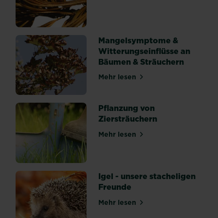
auf
die
Nährstoffaufnahme
Mangelsymptome &
–
Witterungseinflüsse an
ein
Bäumen & Sträuchern
schlechter
pH-
Mehr lesen
über Mangelsymptome & Wit
Wert
kann
diese
Pflanzung von
sogar...
Ziersträuchern
Mehr lesen
über Pflanzung von Zierstr
Igel - unsere stacheligen
Freunde
Mehr lesen
über Igel - unsere stacheli