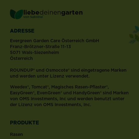
liebe
deinen
garten
®
von Substral
ADRESSE
Evergreen Garden Care Österreich GmbH
Franz-Brötzner-Straße 11-13
5071 Wals-Siezenheim
Österreich
ROUNDUP® und Osmocote® sind eingetragene Marken
und werden unter Lizenz verwendet.
Weedex®, Tomcat®, Magisches Rasen-Pflaster®,
EasyGreen®, EvenGreen® und HandyGreen® sind Marken
von OMS Investments, Inc und werden benutzt unter
der Lizenz von OMS Investments, Inc.
PRODUKTE
Rasen