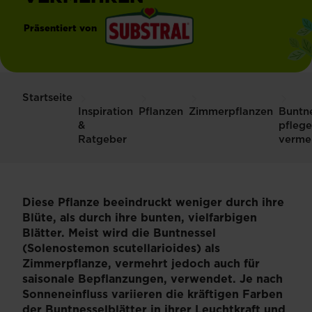
Präsentiert von
®
Substral
Startseite
Inspiration
Pflanzen
Zimmerpflanzen
Buntne
&
pflege
Ratgeber
verme
Diese Pflanze beeindruckt weniger durch ihre
Blüte, als durch ihre bunten, vielfarbigen
Blätter. Meist wird die Buntnessel
(Solenostemon scutellarioides) als
Zimmerpflanze, vermehrt jedoch auch für
saisonale Bepflanzungen, verwendet. Je nach
Sonneneinfluss variieren die kräftigen Farben
der Buntnesselblätter in ihrer Leuchtkraft und