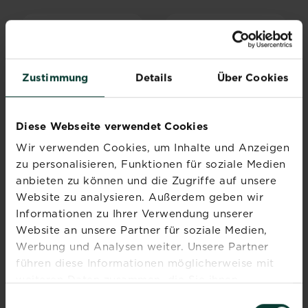
Zustimmung
Details
Über Cookies
Diese Webseite verwendet Cookies
Wir verwenden Cookies, um Inhalte und Anzeigen
®
®
SUBSTRAL
SUBSTRAL
zu personalisieren, Funktionen für soziale Medien
®
Naturen
Meine
Kompakte Erde
anbieten zu können und die Zugriffe auf unsere
Erde Federleicht
Website zu analysieren. Außerdem geben wir
Jetzt kaufen
Jetzt kaufen
Informationen zu Ihrer Verwendung unserer
SUBSTRAL® Naturen® Meine Erde Federleicht
SUBSTRAL® Kompak
Website an unsere Partner für soziale Medien,
Händler und
Händler und
Verfügbarkeit
Verfügbarkeit
Werbung und Analysen weiter. Unsere Partner
vergleichen
vergleichen
führen diese Informationen möglicherweise mit
weiteren Daten zusammen, die Sie ihnen
bereitgestellt haben oder die sie im Rahmen Ihrer
WELCHE ERDE PASST?
Einwilligungsauswahl