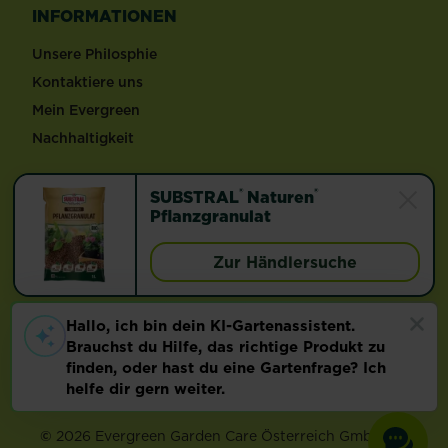
INFORMATIONEN
Unsere Philosphie
Kontaktiere uns
Mein Evergreen
Nachhaltigkeit
Folge LiebeDeinenGarten
®
®
SUBSTRAL
Naturen
Pflanzgranulat
Zur Händlersuche
Länderauswahl
Footer
Impressum & AGB
Datenschutz
Cookie-Einstellungen
©
2026 Evergreen Garden Care Österreich GmbH