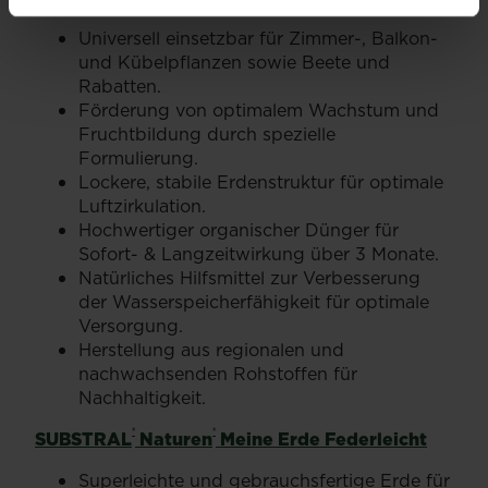
Universell einsetzbar für Zimmer-, Balkon-
und Kübelpflanzen sowie Beete und
Rabatten.
Förderung von optimalem Wachstum und
Fruchtbildung durch spezielle
Formulierung.
Lockere, stabile Erdenstruktur für optimale
Luftzirkulation.
Hochwertiger organischer Dünger für
Sofort- & Langzeitwirkung über 3 Monate.
Natürliches Hilfsmittel zur Verbesserung
der Wasserspeicherfähigkeit für optimale
Versorgung.
Herstellung aus regionalen und
nachwachsenden Rohstoffen für
Nachhaltigkeit.
®
®
SUBSTRAL
Naturen
Meine Erde Federleicht
Superleichte und gebrauchsfertige Erde für