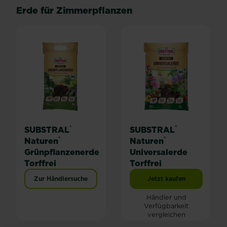
Erde für Zimmerpflanzen
®
®
SUBSTRAL
SUBSTRAL
®
®
Naturen
Naturen
Grünpflanzenerde
Universalerde
Torffrei
Torffrei
Zur Händlersuche
Jetzt kaufen
SUBSTRAL® Naturen® 
Händler und
Verfügbarkeit
vergleichen