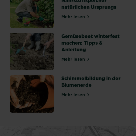
Nährstoffspeicher
gelben...
natürlichen Ursprungs
Mehr lesen
über Zeolith: Wasser- und 
Gemüsebeet winterfest
machen: Tipps &
Anleitung
Mehr lesen
über Gemüsebeet winterfes
Schimmelbildung in der
Blumenerde
Mehr lesen
über Schimmelbildung in d