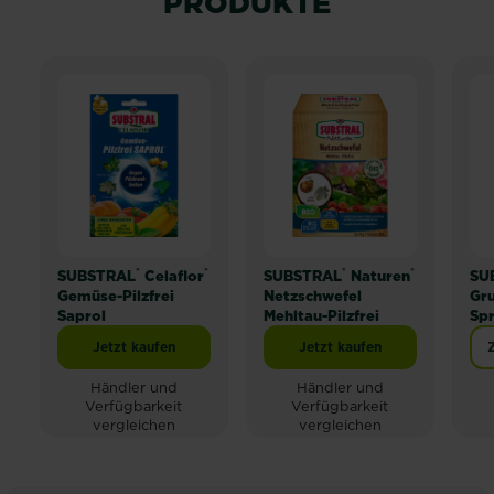
PRODUKTE
®
®
®
®
SUBSTRAL
Celaflor
SUBSTRAL
Naturen
SU
Gemüse-Pilzfrei
Netzschwefel
Gru
Saprol
Mehltau-Pilzfrei
Sp
Jetzt kaufen
Jetzt kaufen
SUBSTRAL® Celaflor® Gemüse-Pilzfrei Saprol
SUB
Händler und
Händler und
Verfügbarkeit
Verfügbarkeit
vergleichen
vergleichen