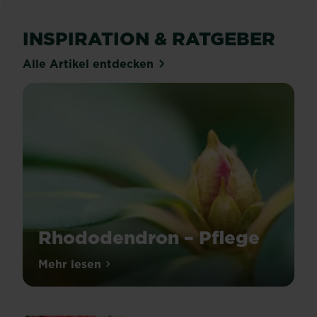
INSPIRATION & RATGEBER
Alle Artikel entdecken
Rhododendron – Pflege
Rhododendren
Mehr lesen
über Rhododendron – Pflege
zählen
aufgrund
ihrer