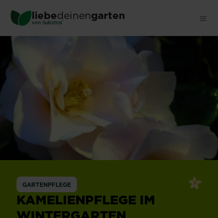
Skip
liebe
deinen
garten
to
®
von Substral
main
content
GARTENPFLEGE
KAMELIENPFLEGE IM
WINTERGARTEN