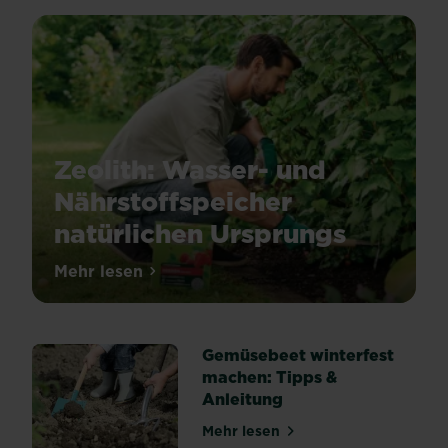
Zeolith: Wasser- und
Nährstoffspeicher
natürlichen Ursprungs
Unserere
Mehr lesen
über Zeolith: Wasser- und Nährstoffspeic
Spezialdünger
unter
SUBSTRAL®
Gemüsebeet winterfest
Naturen®
machen: Tipps &
enthalten
Anleitung
Zeolith
–
Mehr lesen
über Gemüsebeet winterfes
ein