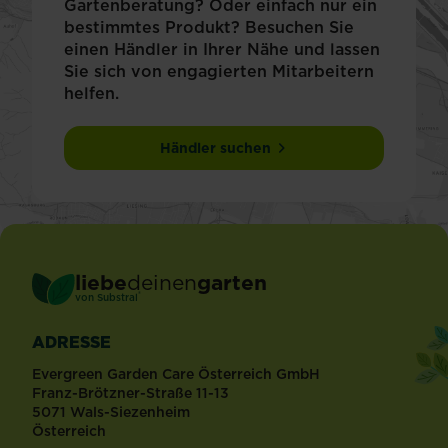
Gartenberatung? Oder einfach nur ein
bestimmtes Produkt? Besuchen Sie
einen Händler in Ihrer Nähe und lassen
Sie sich von engagierten Mitarbeitern
helfen.
Händler suchen
liebe
deinen
garten
®
von Substral
ADRESSE
Evergreen Garden Care Österreich GmbH
Franz-Brötzner-Straße 11-13
5071 Wals-Siezenheim
Österreich