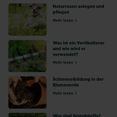
vulkanischem
Naturrasen anlegen und
Gestein
pflegen
zu
finden
Mehr lesen
über Naturrasen anlegen un
ist.
Durch
seine
Was ist ein Vertikutierer
Schwamm-
und wie wird er
ähnliche...
verwendet?
Mehr lesen
über Was ist ein Vertikutie
Schimmelbildung in der
Blumenerde
Mehr lesen
über Schimmelbildung in d
Was sind Grundstoffe?