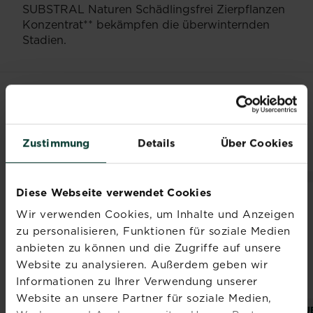
SUBSTRAL Naturen Schädlingsfrei Zierpflanzen
Konzentrat** bekämpfen die überwinternden
Stadien.
VERWANDTE
PRODUKTE
Zustimmung
Details
Über Cookies
Diese Webseite verwendet Cookies
NEUES DESIGN
Wir verwenden Cookies, um Inhalte und Anzeigen
zu personalisieren, Funktionen für soziale Medien
anbieten zu können und die Zugriffe auf unsere
Website zu analysieren. Außerdem geben wir
Informationen zu Ihrer Verwendung unserer
Website an unsere Partner für soziale Medien,
®
®
®
®
SUBSTRAL
Naturen
SUBSTRAL
Naturen
SU