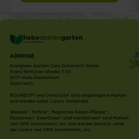
liebe
deinen
garten
®
von Substral
ADRESSE
Evergreen Garden Care Österreich GmbH
Franz-Brötzner-Straße 11-13
5071 Wals-Siezenheim
Österreich
ROUNDUP® und Osmocote® sind eingetragene Marken
und werden unter Lizenz verwendet.
Weedex®, Tomcat®, Magisches Rasen-Pflaster®,
EasyGreen®, EvenGreen® und HandyGreen® sind Marken
von OMS Investments, Inc und werden benutzt unter
der Lizenz von OMS Investments, Inc.