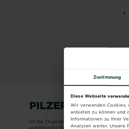
Zustimmung
Diese Webseite verwende
PILZERKRANKUNG
Wir verwenden Cookies, u
anbieten zu können und d
Informationen zu Ihrer V
Ist die Thuja durch Wassermangel oder ungün
Analysen weiter. Unsere 
anfälliger für Pilzerkrankungen oder tierisc