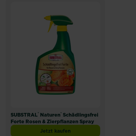
®
®
SUBSTRAL
Naturen
Schädlingsfrei
Forte Rosen & Zierpflanzen Spray
Jetzt kaufen
SUBSTRAL® Natur