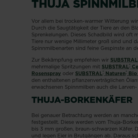
THUJA SPINNMILB
Vor allem bei trocken-warmer Witterung wir
Durch die Saugtätigkeit der Tiere an den Bl
Sprenkelungen. Dieses Schadbild wird oft m
Tiere nur wenige Millimeter groß sind und 
Spinnmilbenarten sind feine Gespinste an de
Zur Bekämpfung empfehlen wir
SUBSTRAL
®
mehrmalige Spritzungen mit
SUBSTRAL
Ce
®
®
Rosenspray
oder
SUBSTRAL
Naturen
Bio 
den enthaltenen pflanzenverträglichen Ölan
erwachsenen Spinnmilben auch die Larven-
THUJA-BORKENKÄFER
Bei genauer Betrachtung werden an manchen
festgestellt. Diese werden vom Thuja-Borke
bis 3 mm großen, braun-schwarzen Käfer. Di
und legen Eier in Brutgängen ab. Daraus sc