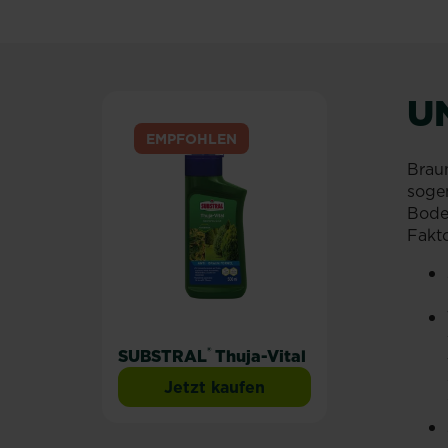
U
EMPFOHLEN
Brau
sogen
Bode
Fakt
®
SUBSTRAL
Thuja-Vital
Jetzt kaufen
SUBSTRAL® Thuja-Vital