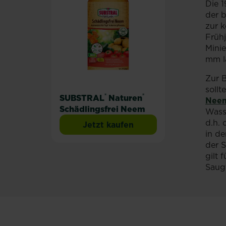
Die 1
der b
zur k
Frühj
Minie
mm l
Zur 
sollt
®
®
SUBSTRAL
Naturen
Nee
Schädlingsfrei Neem
Wass
d.h. 
Jetzt kaufen
SUBSTRAL® Nat
in de
der S
gilt 
Saug