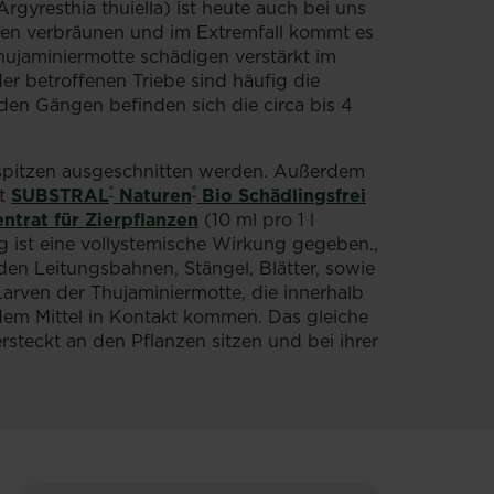
gyresthia thuiella) ist heute auch bei uns
erfährst
tzen verbräunen und im Extremfall kommt es
du,
hujaminiermotte schädigen verstärkt im
wie
er betroffenen Triebe sind häufig die
du
den Gängen befinden sich die circa bis 4
diesen
Pilz
erkennst
bspitzen ausgeschnitten werden. Außerdem
®
®
und
it
SUBSTRAL
Naturen
Bio Schädlingsfrei
was
ntrat für Zierpflanzen
(10 ml pro 1 l
du
ist eine vollystemische Wirkung gegeben.,
tun
en Leitungsbahnen, Stängel, Blätter, sowie
kannst.
arven der Thujaminiermotte, die innerhalb
 dem Mittel in Kontakt kommen. Das gleiche
ersteckt an den Pflanzen sitzen und bei ihrer