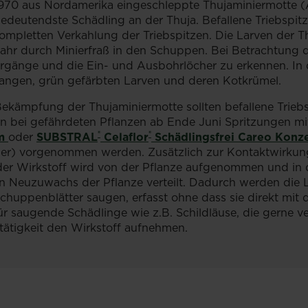
970 aus Nordamerika eingeschleppte Thujaminiermotte (Ar
edeutendste Schädling an der Thuja. Befallene Triebspi
ompletten Verkahlung der Triebspitzen. Die Larven der T
ahr durch Minierfraß in den Schuppen. Bei Betrachtung d
rgänge und die Ein- und Ausbohrlöcher zu erkennen. In 
angen, grün gefärbten Larven und deren Kotkrümel.
Bekämpfung der Thujaminiermotte sollten befallene Trie
en bei gefährdeten Pflanzen ab Ende Juni Spritzungen m
®
®
m
oder
SUBSTRAL
Celaflor
Schädlingsfrei Careo Konze
er) vorgenommen werden. Zusätzlich zur Kontaktwirkung 
der Wirkstoff wird von der Pflanze aufgenommen und in d
uren® Schädlingsfrei Neem
n Neuzuwachs der Pflanze verteilt. Dadurch werden die L
chuppenblätter saugen, erfasst ohne dass sie direkt mit
für saugende Schädlinge wie z.B. Schildläuse, die gerne v
tätigkeit den Wirkstoff aufnehmen.