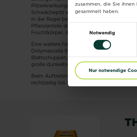
zusammen, die Sie ihnen 
Pilzerkrankungen an der Thuja zählt das Pes
gesammelt haben.
Schwächepilz wird leicht mit unbelebten 
in der Regel bereits ab Februar/März gelb
Einwilligungsauswahl
Pflanzenteile absterben. Auf diesen Zweig
Fruchtkörper, die sogar mit freiem Auge erk
Notwendig
Eine weitere häufige Pilzerkrankung an der 
Didymascella thujina hervorgerufen wird. Im
Blattschuppen, woraufhin die befallenen Tr
große dunkelbraune Fruchtkörper sichtbar.
Nur notwendige Coo
Beim Auftreten von Pestalotia-Zweigsterbe
rechtzeitig bis ins gesunde Holz ausgeschn
T