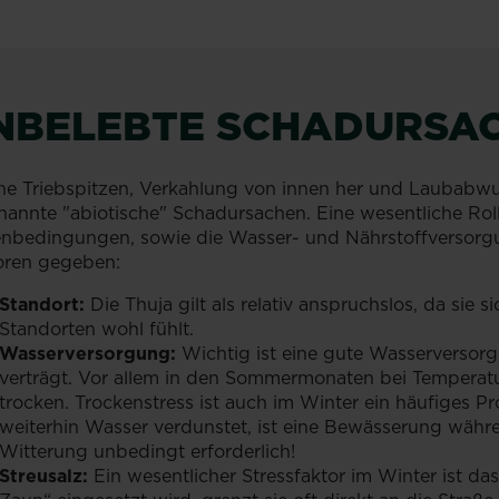
NBELEBTE SCHADURSA
ne Triebspitzen, Verkahlung von innen her und Laubabwur
annte "abiotische" Schadursachen. Eine wesentliche Roll
nbedingungen, sowie die Wasser- und Nährstoffversorgun
oren gegeben:
Standort:
Die Thuja gilt als relativ anspruchslos, da sie 
Standorten wohl fühlt.
Wasserversorgung:
Wichtig ist eine gute Wasserversorg
verträgt. Vor allem in den Sommermonaten bei Temperatu
trocken. Trockenstress ist auch im Winter ein häufiges P
weiterhin Wasser verdunstet, ist eine Bewässerung währen
Witterung unbedingt erforderlich!
Streusalz:
Ein wesentlicher Stressfaktor im Winter ist das