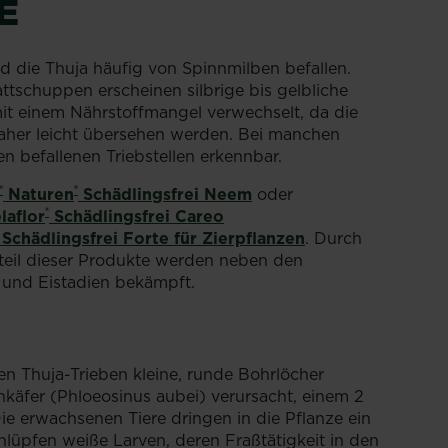
E
d die Thuja häufig von Spinnmilben befallen.
attschuppen erscheinen silbrige bis gelbliche
it einem Nährstoffmangel verwechselt, da die
daher leicht übersehen werden. Bei manchen
n befallenen Triebstellen erkennbar.
®
®
Naturen
Schädlingsfrei Neem
oder
®
laflor
Schädlingsfrei Careo
Schädlingsfrei Forte für Zierpflanzen
. Durch
teil dieser Produkte werden neben den
 und Eistadien bekämpft.
 Thuja-Trieben kleine, runde Bohrlöcher
nkäfer (Phloeosinus aubei) verursacht, einem 2
e erwachsenen Tiere dringen in die Pflanze ein
hlüpfen weiße Larven, deren Fraßtätigkeit in den