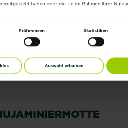
bereitgestellt haben oder die sie im Rahmen Ihrer Nutzu
talotia-Zweigsterben (Pestalotia funerea). Dieser
Schadursachen verwechselt. Die Schuppen werden
-braun und sterben ab. Später können auch ganze
en erscheinen 0,2 bis 0,4 mm große schwarze
ennbar sind.
Präferenzen
Statistiken
Thuja ist die
Schuppenbräune
, die von dem Pilz
 Frühjahr zeigen sich zunächst einzelne vergilbte
iebe absterben. Ab Ende Mai sind 0,5 bis 2 mm
kies
Auswahl erlauben
n oder Schuppenbräune sollten betroffene Triebe
itten werden.
HUJAMINIERMOTTE