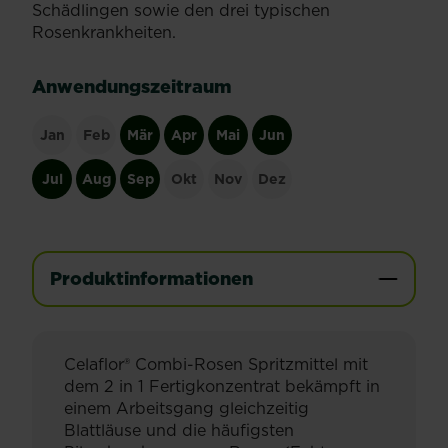
Schädlingen sowie den drei typischen
Rosenkrankheiten.
Anwendungszeitraum
Jan
Feb
Mär
Apr
Mai
Jun
Jul
Aug
Sep
Okt
Nov
Dez
Produktinformationen
Celaflor® Combi-Rosen Spritzmittel mit
dem 2 in 1 Fertigkonzentrat bekämpft in
einem Arbeitsgang gleichzeitig
Blattläuse und die häufigsten