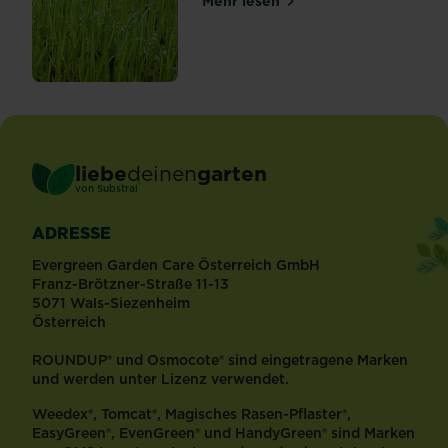
Mehr lesen
über Rasen im Sommerstres
liebe
deinen
garten
®
von Substral
ADRESSE
Evergreen Garden Care Österreich GmbH
Franz-Brötzner-Straße 11-13
5071 Wals-Siezenheim
Österreich
ROUNDUP® und Osmocote® sind eingetragene Marken
und werden unter Lizenz verwendet.
Weedex®, Tomcat®, Magisches Rasen-Pflaster®,
EasyGreen®, EvenGreen® und HandyGreen® sind Marken