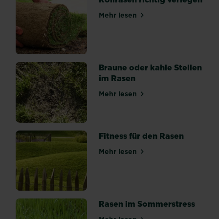
ein
alter
Mehr lesen
über Rollrasen richtig verl
Baumstumpf
im
Weg
steht,
Braune oder kahle Stellen
hast
im Rasen
du
mehrere
Mehr lesen
über Braune oder kahle Ste
Möglichkeiten.
Doch
nicht
alle
Fitness für den Rasen
sind
Mehr lesen
geeignet.
über Fitness für den Rasen
Den...
Rasen im Sommerstress