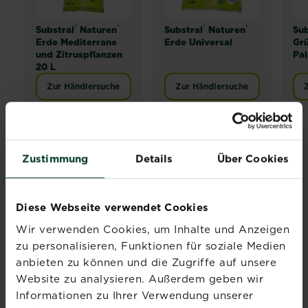
®
®
®
®
Substral
Naturen
Substral
Naturen
Sub
Erde Mediterrane
Erde Universal
Grü
und Zitruspflanzen
Pal
20 L
Zur Händlersuche
Zur Händlersuche
Zustimmung
Details
Über Cookies
Abonniere jetzt
Diese Webseite verwendet Cookies
den Liebe deinen
Wir verwenden Cookies, um Inhalte und Anzeigen
Garten Newsletter
zu personalisieren, Funktionen für soziale Medien
Melde dich jetzt zu unserem
anbieten zu können und die Zugriffe auf unsere
Newsletter an und erhalte
Website zu analysieren. Außerdem geben wir
Inspiration, Tipps und
Informationen zu Ihrer Verwendung unserer