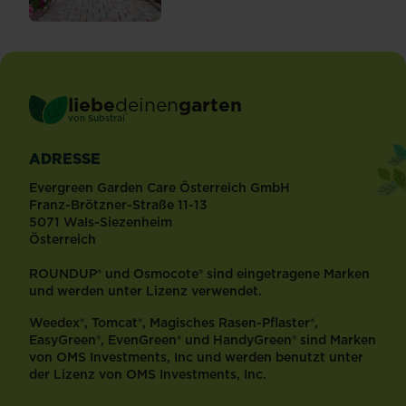
liebe
deinen
garten
®
von Substral
ADRESSE
Evergreen Garden Care Österreich GmbH
Franz-Brötzner-Straße 11-13
5071 Wals-Siezenheim
Österreich
ROUNDUP® und Osmocote® sind eingetragene Marken
und werden unter Lizenz verwendet.
Weedex®, Tomcat®, Magisches Rasen-Pflaster®,
EasyGreen®, EvenGreen® und HandyGreen® sind Marken
von OMS Investments, Inc und werden benutzt unter
der Lizenz von OMS Investments, Inc.