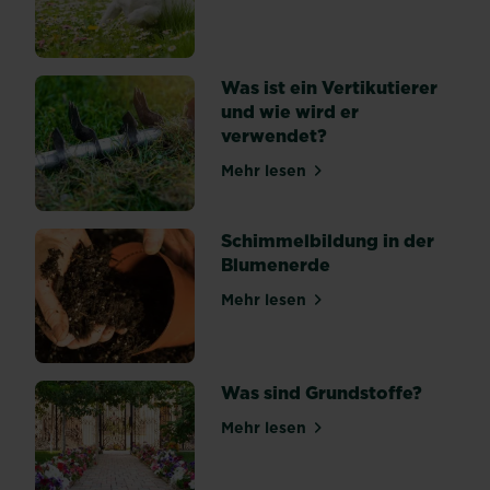
über Naturrasen anlegen un
ist.
Durch
seine
Was ist ein Vertikutierer
Schwamm-
und wie wird er
ähnliche...
verwendet?
Mehr lesen
über Was ist ein Vertikutie
Schimmelbildung in der
Blumenerde
Mehr lesen
über Schimmelbildung in d
Was sind Grundstoffe?
Mehr lesen
über Was sind Grundstoffe?