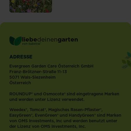
liebe
deinen
garten
®
von Substral
ADRESSE
Evergreen Garden Care Österreich GmbH
Franz-Brötzner-Straße 11-13
5071 Wals-Siezenheim
Österreich
ROUNDUP® und Osmocote® sind eingetragene Marken
und werden unter Lizenz verwendet.
Weedex®, Tomcat®, Magisches Rasen-Pflaster®,
EasyGreen®, EvenGreen® und HandyGreen® sind Marken
von OMS Investments, Inc und werden benutzt unter
der Lizenz von OMS Investments, Inc.