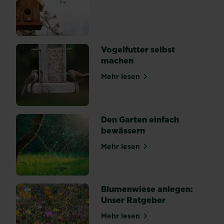
Baumstumpf
im
Weg
steht,
Vogelfutter selbst
hast
machen
du
mehrere
Mehr lesen
über Vogelfutter selbst ma
Möglichkeiten.
Doch
nicht
alle
Den Garten einfach
sind
bewässern
geeignet.
Mehr lesen
Den...
über Den Garten einfach b
Blumenwiese anlegen:
Unser Ratgeber
Mehr lesen
über Blumenwiese anlegen: