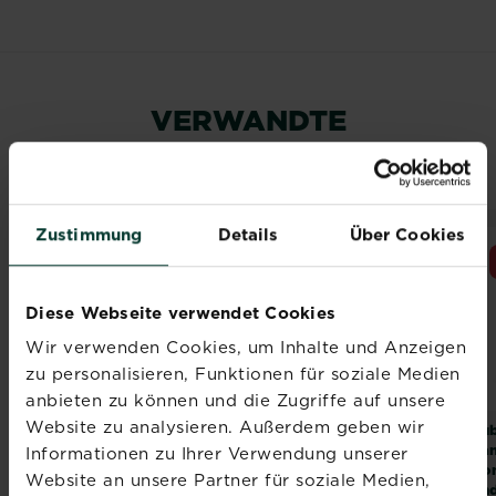
VERWANDTE
PRODUKTE
Zustimmung
Details
Über Cookies
NEUES DESIGN
Diese Webseite verwendet Cookies
Wir verwenden Cookies, um Inhalte und Anzeigen
zu personalisieren, Funktionen für soziale Medien
anbieten zu können und die Zugriffe auf unsere
Website zu analysieren. Außerdem geben wir
®
®
®
SUBSTRAL
Naturen
SUBSTRAL
Naturen
Sub
Pferdedung
Hornspäne
La
Informationen zu Ihrer Verwendung unserer
Kon
Website an unsere Partner für soziale Medien,
und